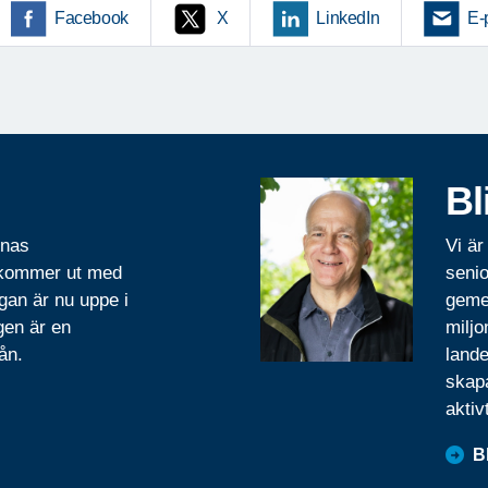
Facebook
X
LinkedIn
E-
Bl
rnas
Vi är
 kommer ut med
senio
gan är nu uppe i
geme
gen är en
miljo
ån.
lande
skapa
aktiv
B