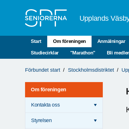
Till övergripande innehåll
Upplands Väsb
Start
Om föreningen
Anmälningar
Studiecirklar
"Marathon"
Bli medl
Du
Förbundet start
Stockholmsdistriktet
Up
är
här:
Om föreningen
Kontakta oss
Styrelsen