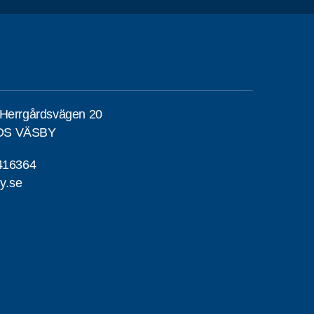
 Herrgårdsvägen 20
DS VÄSBY
416364
y.se