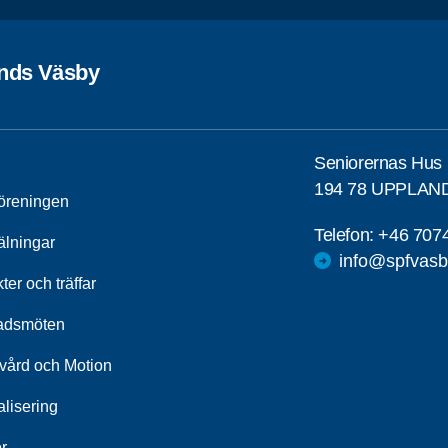
nds Väsby
Seniorernas Hus
194 78 UPPLAN
öreningen
Telefon:
+46 707
lningar
info@spfvasb
kter och träffar
adsmöten
kvård och Motion
alisering
r