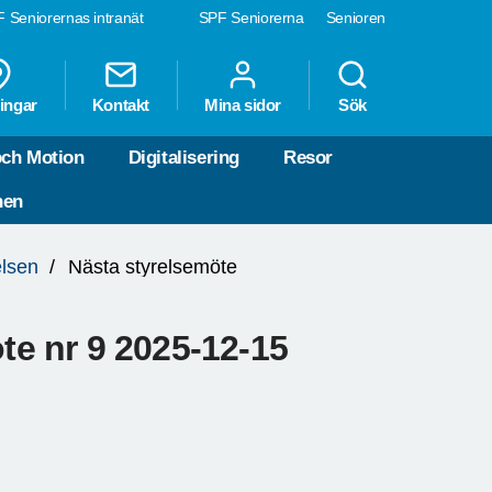
 Seniorernas intranät
SPF Seniorerna
Senioren
ingar
Kontakt
Mina sidor
Sök
och Motion
Digitalisering
Resor
nen
elsen
Nästa styrelsemöte
öte nr 9 2025-12-15