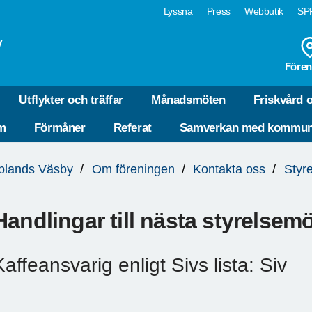
Lyssna
Press
Webbutik
SPF
y
Fören
Utflykter och träffar
Månadsmöten
Friskvård 
em
Förmåner
Referat
Samverkan med kommu
plands Väsby
Om föreningen
Kontakta oss
Styr
Handlingar till nästa styrelsem
Kaffeansvarig enligt Sivs lista: Siv