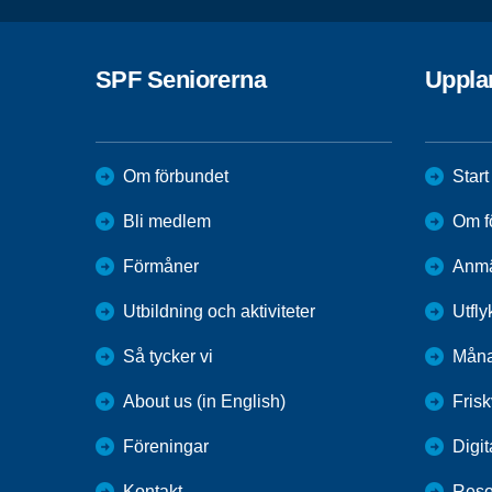
SPF Seniorerna
Uppla
Om förbundet
Start
Bli medlem
Om f
Förmåner
Anmä
Utbildning och aktiviteter
Utfly
Så tycker vi
Mån
About us (in English)
Fris
Föreningar
Digit
Kontakt
Reso