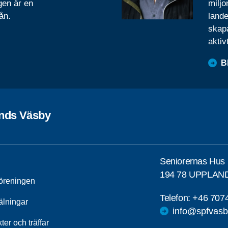
gen är en
miljo
ån.
lande
skapa
aktiv
B
nds Väsby
Seniorernas Hus
194 78 UPPLAN
öreningen
Telefon:
+46 707
lningar
info@spfvasb
kter och träffar