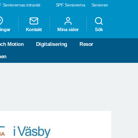
 Seniorernas intranät
SPF Seniorerna
Senioren
ingar
Kontakt
Mina sidor
Sök
och Motion
Digitalisering
Resor
nen