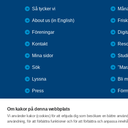
Så tycker vi
Mån
About us (in English)
Fris
Föreningar
Digit
Kontakt
Reso
Mina sidor
Studi
Sök
"Mar
Lyssna
Bli 
Press
Förm
Webbutik
Refe
Om kakor på denna webbplats
SPF Seniorernas intranät
Sam
Vi använder kakor (cookies) för att erbjuda dig som besökare en bättre använ
användning, för att förbättra funktioner och för att förbättra och anpassa inne