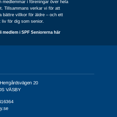
n medlemmar i föreningar över hela
t. Tillsammans verkar vi för att
 bättre villkor för äldre – och ett
t liv för dig som senior.
li medlem i SPF Seniorerna här
 Herrgårdsvägen 20
DS VÄSBY
416364
y.se