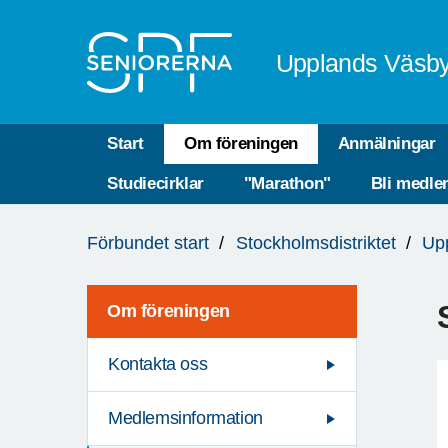
Till övergripande innehåll
Upplands Väsb
Start
Om föreningen
Anmälningar
Studiecirklar
"Marathon"
Bli medl
Du
Förbundet start
Stockholmsdistriktet
Up
är
här:
Om föreningen
Kontakta oss
Medlemsinformation