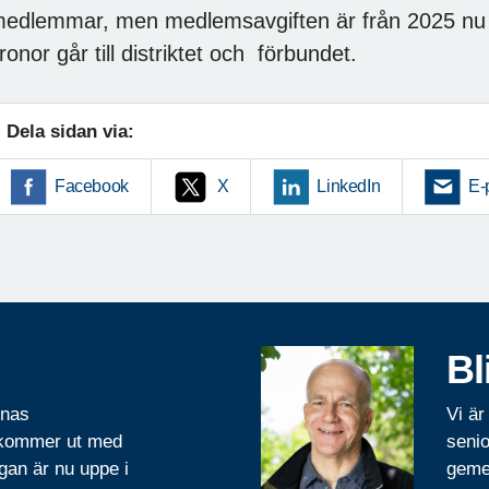
edlemmar, men medlemsavgiften är från 2025 nu u
ronor går till distriktet och förbundet.
Dela sidan via:
Facebook
X
LinkedIn
E-
Bl
rnas
Vi är
 kommer ut med
senio
gan är nu uppe i
geme