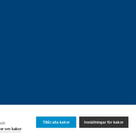
Tillåt alla kakor
Inställningar för kakor
 och
er om kakor