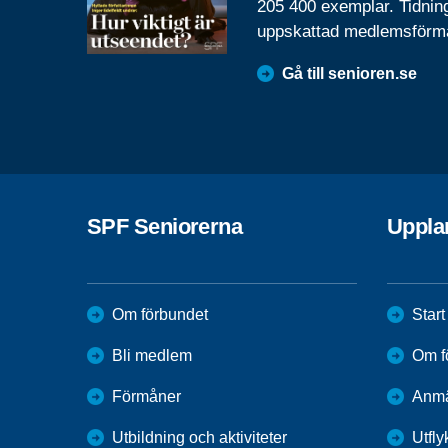
205 400 exemplar. Tidnin
uppskattad medlemsförm
Gå till senioren.se
SPF Seniorerna
Uppla
Om förbundet
Start
Bli medlem
Om f
Förmåner
Anmä
Utbildning och aktiviteter
Utfly