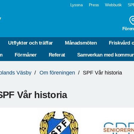
Lyssna
Press
Webbutik
SPF
y
Fören
Utflykter och träffar
Månadsmöten
Friskvård 
em
Förmåner
Referat
Samverkan med kommu
plands Väsby
Om föreningen
SPF Vår historia
SPF Vår historia