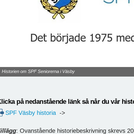
Historien om SPF Seniorerna i Väsby
licka på nedanstående länk så når du vår histo
SPF Väsby historia
->
illägg
: Ovanstående historiebeskrivning skrevs 201