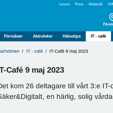
Lyssna
Press
Webbutik
SPF
Fören
Förmåner
Aktiviteter
Hälsotips
IT - café
llarholmen
IT - café
IT-Café 9 maj 2023
IT-Café 9 maj 2023
Det kom 26 deltagare till vårt 3:e IT
Säker&Digitalt, en härlig, solig vårda