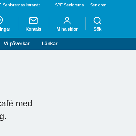
 Seniorernas intranät
SPF Seniorerna
Senioren
ingar
Kontakt
Mina sidor
Sök
Vi påverkar
Länkar
-café med
g.