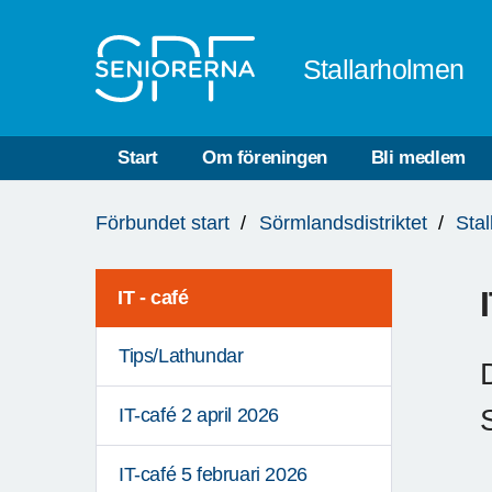
Till övergripande innehåll
Stallarholmen
Start
Om föreningen
Bli medlem
Du
Förbundet start
Sörmlandsdistriktet
Sta
är
här:
IT - café
Tips/Lathundar
IT-café 2 april 2026
IT-café 5 februari 2026