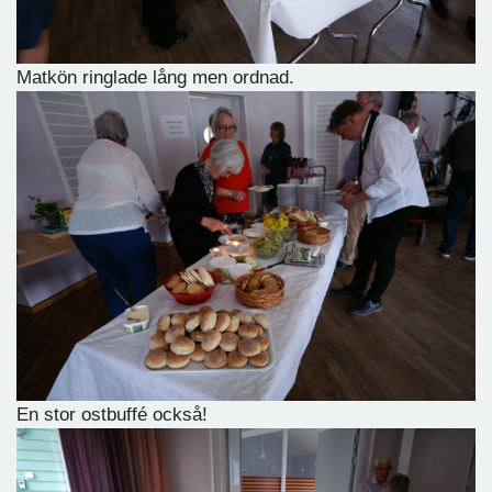
Matkön ringlade lång men ordnad.
En stor ostbuffé också!