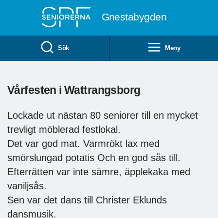
Till övergripande innehåll
Gnestabygden
Sök
Meny
Vårfesten i Wattrangsborg
Lockade ut nästan 80 seniorer till en mycket
trevligt möblerad festlokal.
Det var god mat. Varmrökt lax med
smörslungad potatis Och en god sås till.
Efterrätten var inte sämre, äpplekaka med
vaniljsås.
Sen var det dans till Christer Eklunds
dansmusik.