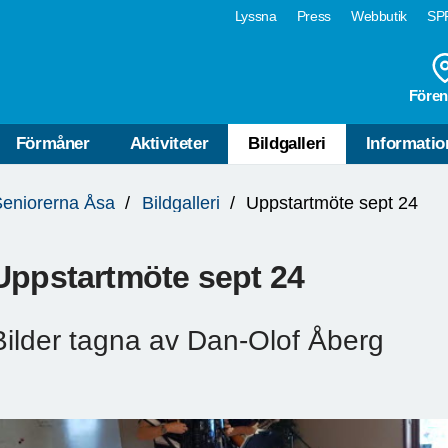
Lyssna
Press
Webbutik
SPF
Fören
Förmåner
Aktiviteter
Bildgalleri
Informatio
eniorerna Åsa
Bildgalleri
Uppstartmöte sept 24
Uppstartmöte sept 24
Bilder tagna av Dan-Olof Åberg