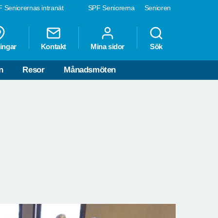
 Seniorernas intranät
SPF Seniorerna
Senioren
ingar
Kontakt
Mina sidor
Sök
n
Resor
Månadsmöten