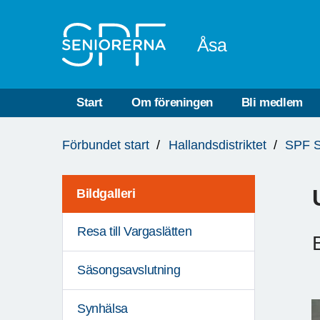
Till övergripande innehåll
Åsa
Start
Om föreningen
Bli medlem
Du
Förbundet start
Hallandsdistriktet
SPF S
är
här:
Bildgalleri
Resa till Vargaslätten
Säsongsavslutning
Synhälsa