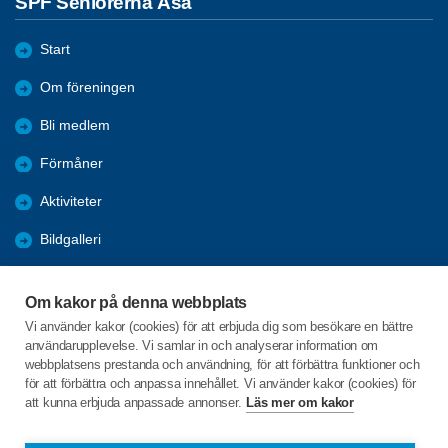
SPF Seniorerna Åsa
Start
Om föreningen
Bli medlem
Förmåner
Aktiviteter
Bildgalleri
Information
Om kakor på denna webbplats
Resor
Vi använder kakor (cookies) för att erbjuda dig som besökare en bättre
användarupplevelse. Vi samlar in och analyserar information om
Månadsmöten
webbplatsens prestanda och användning, för att förbättra funktioner och
för att förbättra och anpassa innehållet. Vi använder kakor (cookies) för
att kunna erbjuda anpassade annonser.
Läs mer om kakor
C/o:Rolf-Arne Ullaeus
Gästgiverivägen 57