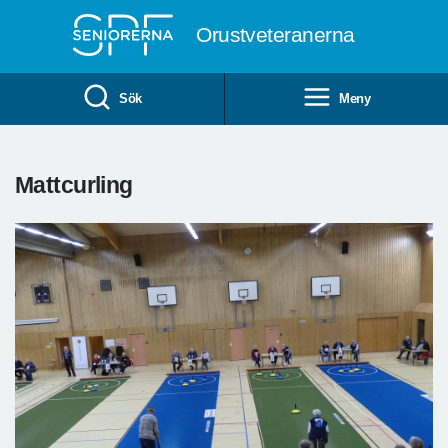
Till övergripande innehåll
Orustveteranerna
Sök
Meny
Mattcurling