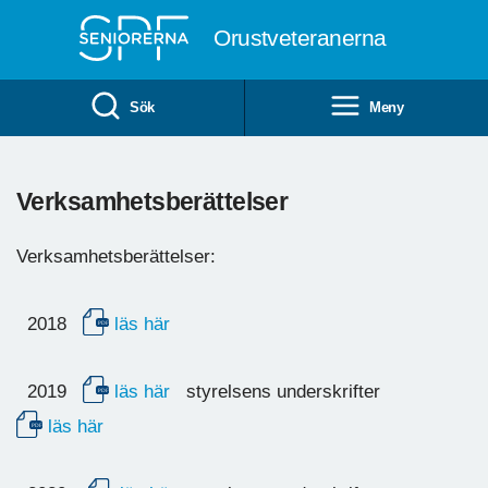
Till övergripande innehåll
Orustveteranerna
Sök
Meny
Verksamhetsberättelser
Verksamhetsberättelser:
2018
läs här
2019
läs här
styrelsens underskrifter
läs här