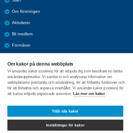
Start
Om föreningen
Aktiviteter
Bli medlem
Förmåner
Samverkan
Om kakor på denna webbplats
Orust kommun
Vi använder kakor (cookies) för att erbjuda dig som besökare en bättre
användarupplevelse. Vi samlar in och analyserar information om
Nyheter
webbplatsens prestanda och användning, för att förbättra funktioner och
för att förbättra och anpassa innehållet. Vi använder kakor (cookies) för
att kunna erbjuda anpassade annonser.
Läs mer om kakor
C/o:Lars-Åke Gustavsson
Hamnvägen 7
474 70 MOLLÖSUND
Tillåt alla kakor
Telefon:
+46 763277654
Inställningar för kakor
larsakegustavsson473@hotmail.com