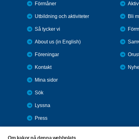
Förmåner
Aktiv
Utbildning och aktiviteter
Bli 
Så tycker vi
Förm
About us (in English)
Samv
Föreningar
Orus
Kontakt
Nyhe
Mina sidor
Sök
Lyssna
Press
Webbutik
Om kakor på denna webbplats