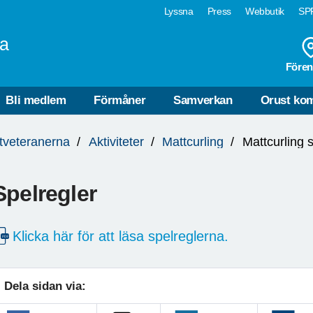
Lyssna
Press
Webbutik
SPF
na
Fören
Bli medlem
Förmåner
Samverkan
Orust k
tveteranerna
Aktiviteter
Mattcurling
Mattcurling 
Spelregler
Klicka här för att läsa spelreglerna.
Dela sidan via: