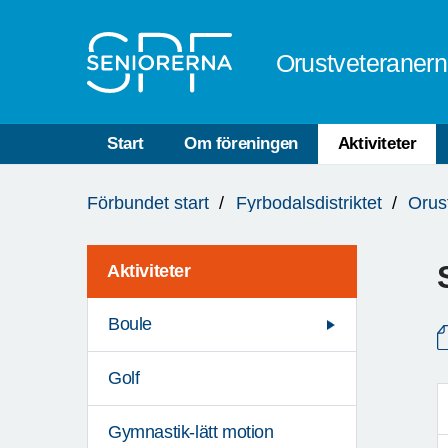
Till övergripande innehåll
Orustveteraner
Start
Om föreningen
Aktiviteter
Du
Förbundet start
Fyrbodalsdistriktet
Orus
är
här:
Aktiviteter
Boule
Golf
Gymnastik-lätt motion