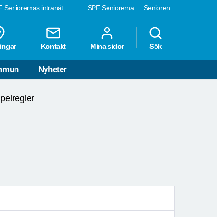
 Seniorernas intranät
SPF Seniorerna
Senioren
ingar
Kontakt
Mina sidor
Sök
ommun
Nyheter
spelregler