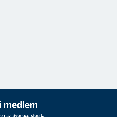
i medlem
 en av Sveriges största