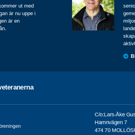
 kommer ut med
senio
gan är nu uppe i
geme
gen är en
miljo
ån.
lande
skapa
aktiv
B
veteranerna
C/o:Lars-Åke Gu
Hamnvägen 7
öreningen
474 70 MOLLÖ