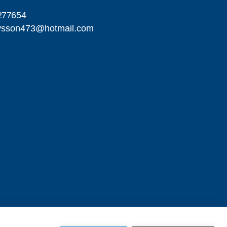
277654
avsson473@hotmail.com