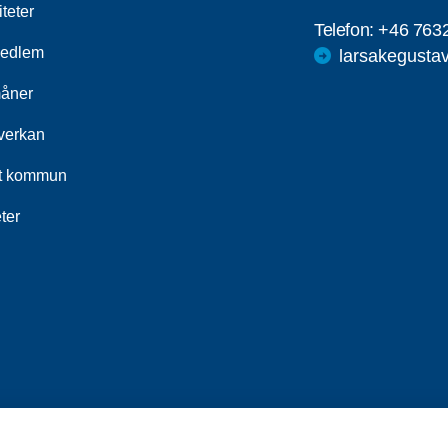
iteter
Telefon:
+46 763
medlem
larsakegust
åner
erkan
t kommun
ter