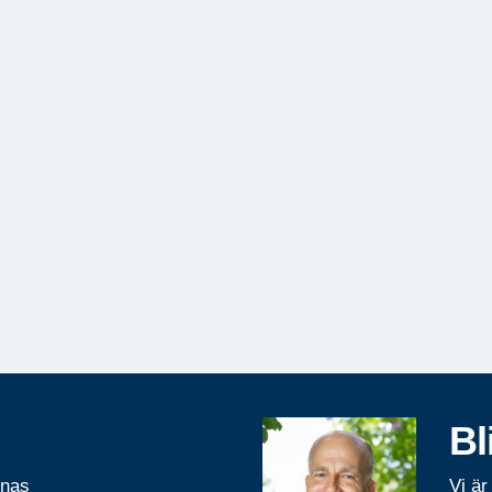
Bl
rnas
Vi är