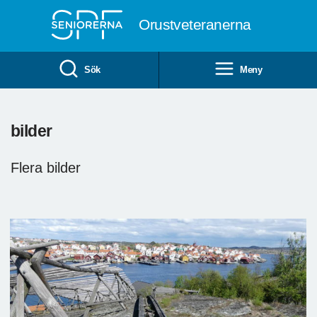
Till övergripande innehåll
Orustveteranerna
Sök
Meny
bilder
Flera bilder