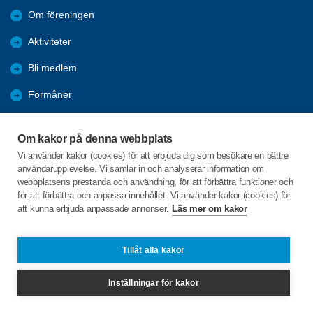
Om föreningen
Aktiviteter
Bli medlem
Förmåner
Samverkan
Om kakor på denna webbplats
Orust kommun
Vi använder kakor (cookies) för att erbjuda dig som besökare en bättre
användarupplevelse. Vi samlar in och analyserar information om
Nyheter
webbplatsens prestanda och användning, för att förbättra funktioner och
för att förbättra och anpassa innehållet. Vi använder kakor (cookies) för
att kunna erbjuda anpassade annonser.
Läs mer om kakor
C/o:Lars-Åke Gustavsson
Hamnvägen 7
474 70 MOLLÖSUND
Tillåt alla kakor
Telefon:
+46 763277654
Inställningar för kakor
larsakegustavsson473@hotmail.com