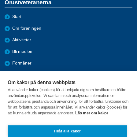
Orustveteranerna
Start
Om föreningen
Aktiviteter
Bli medlem
Förmåner
Samverkan
Om kakor på denna webbplats
Orust kommun
Vi använder kakor (cookies) för att erbjuda dig som besökare en bättre
användarupplevelse. Vi samlar in och analyserar information om
Nyheter
webbplatsens prestanda och användning, för att förbättra funktioner och
för att förbättra och anpassa innehållet. Vi använder kakor (cookies) för
att kunna erbjuda anpassade annonser.
Läs mer om kakor
C/o:Lars-Åke Gustavsson
Hamnvägen 7
474 70 MOLLÖSUND
Tillåt alla kakor