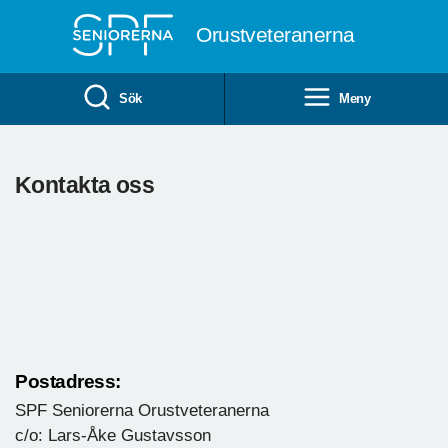
Till övergripande innehåll
Orustveteranerna
Sök
Meny
Kontakta oss
Postadress:
SPF Seniorerna Orustveteranerna
c/o: Lars-Åke Gustavsson