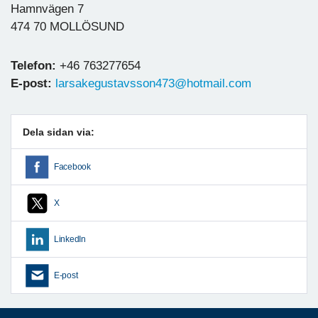
Hamnvägen 7
474 70 MOLLÖSUND
Telefon:
+46 763277654
E-post:
larsakegustavsson473@hotmail.com
Dela sidan via:
Facebook
X
LinkedIn
E-post