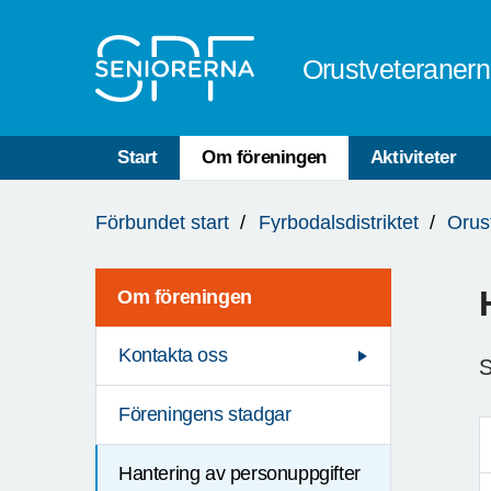
Till övergripande innehåll
Orustveteraner
Start
Om föreningen
Aktiviteter
Du
Förbundet start
Fyrbodalsdistriktet
Orus
är
här:
Om föreningen
Kontakta oss
S
Föreningens stadgar
Hantering av personuppgifter