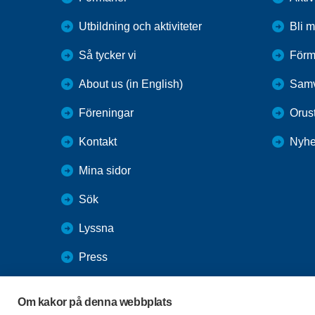
Utbildning och aktiviteter
Bli 
Så tycker vi
Förm
About us (in English)
Samv
Föreningar
Orus
Kontakt
Nyhe
Mina sidor
Sök
Lyssna
Press
Webbutik
Om kakor på denna webbplats
SPF Seniorernas intranät