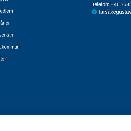
Telefon:
+46 763
medlem
larsakegust
åner
erkan
t kommun
ter