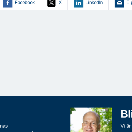
Facebook
X
LinkedIn
E-
Bl
rnas
Vi är