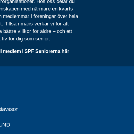
rorganisationer. Hos oss delar du
nskapen med närmare en kvarts
n medlemmar i föreningar över hela
t. Tillsammans verkar vi för att
 bättre villkor för äldre – och ett
t liv för dig som senior.
li medlem i SPF Seniorerna här
stavsson
SUND