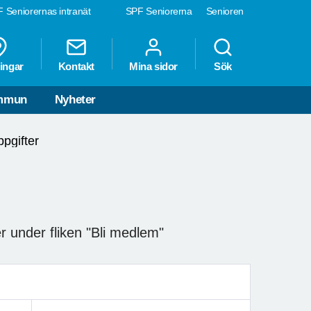
 Seniorernas intranät
SPF Seniorerna
Senioren
ingar
Kontakt
Mina sidor
Sök
ommun
Nyheter
pgifter
 under fliken "Bli medlem"