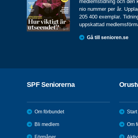
medlemstidning och den
nio nummer per år. Uppla
205 400 exemplar. Tidnin
uppskattad medlemsförm
Gå till senioren.se
SPF Seniorerna
Orust
Om förbundet
Start
Bli medlem
Om f
Förmåner
Aktiv