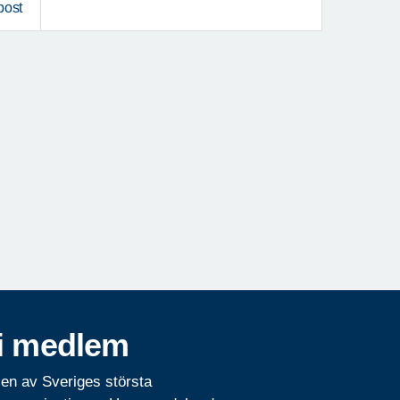
post
i medlem
 en av Sveriges största