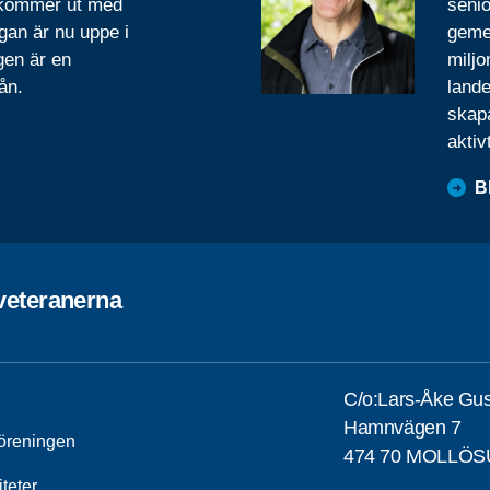
 kommer ut med
senio
gan är nu uppe i
geme
gen är en
miljo
ån.
lande
skapa
aktiv
B
veteranerna
C/o:Lars-Åke Gu
Hamnvägen 7
öreningen
474 70 MOLLÖ
iteter