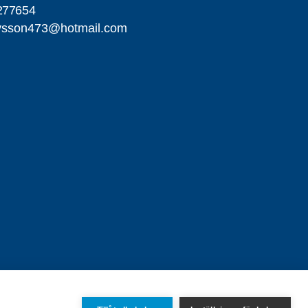
277654
avsson473@hotmail.com