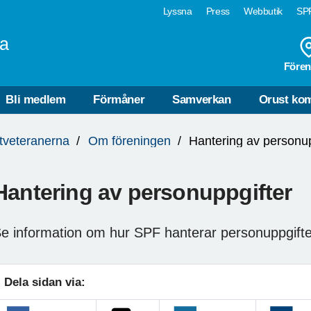
Lyssna
Press
Webbutik
SPF
na
Fören
Bli medlem
Förmåner
Samverkan
Orust k
tveteranerna
Om föreningen
Hantering av personup
Hantering av personuppgifter
e information om hur SPF hanterar personuppgifter
Dela sidan via: