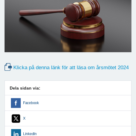
Klicka på denna länk för att läsa om årsmötet 2024
Dela sidan via:
Facebook
X
LinkedIn