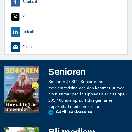
Facebook
X
LinkedIn
E-post
Senioren
Senioren är SPF Seniorernas
medlemstidning och den kommer ut med
nio nummer per år. Upplagan är nu uppe i
205 400 exemplar. Tidningen är en
uppskattad medlemsförmån.
Gå till senioren.se
Bli medlem