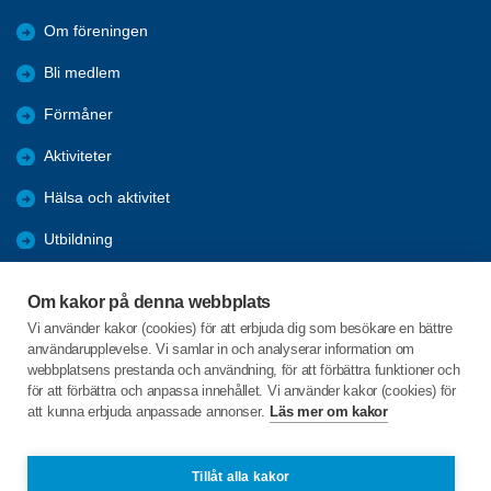
Om föreningen
Bli medlem
Förmåner
Aktiviteter
Hälsa och aktivitet
Utbildning
Resor
Om kakor på denna webbplats
Referat
Vi använder kakor (cookies) för att erbjuda dig som besökare en bättre
användarupplevelse. Vi samlar in och analyserar information om
Patientråd
webbplatsens prestanda och användning, för att förbättra funktioner och
för att förbättra och anpassa innehållet. Vi använder kakor (cookies) för
Pensionärsråd
att kunna erbjuda anpassade annonser.
Läs mer om kakor
Lasarettsgatan 13
Tillåt alla kakor