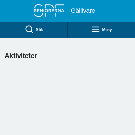
Till övergripande innehåll
Gällivare
Sök
Meny
Aktiviteter