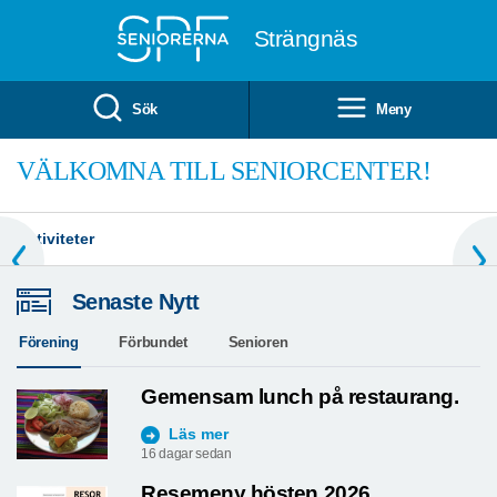
Till övergripande innehåll
Strängnäs
Sök
Meny
VÄLKOMNA TILL SENIORCENTER!
Aktiviteter
Senaste Nytt
Förening
Förbundet
Senioren
Gemensam lunch på restaurang.
Läs mer
16 dagar sedan
Resemeny hösten 2026