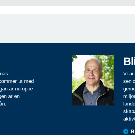
Bl
rnas
Vi är
 kommer ut med
senio
gan är nu uppe i
geme
gen är en
miljo
ån.
lande
skapa
aktiv
B