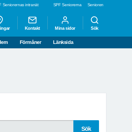
 Seniorernas intranät
SPF Seniorerna
Senioren
ingar
Kontakt
Mina sidor
Sök
dlem
Förmåner
Länksida