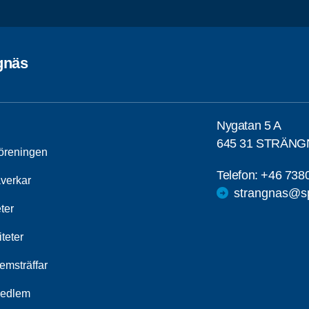
gnäs
Nygatan 5 A
645 31 STRÄN
öreningen
Telefon:
+46 738
åverkar
strangnas@sp
ter
iteter
emsträffar
medlem