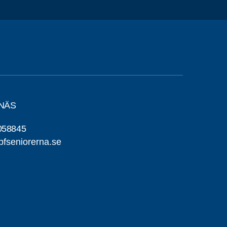
GNÄS
058845
fseniorerna.se