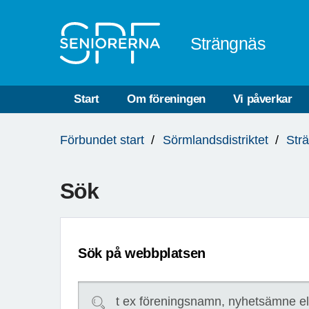
Till övergripande innehåll
Strängnäs
Start
Om föreningen
Vi påverkar
Du
Förbundet start
Sörmlandsdistriktet
Str
är
här:
Sök
Sök på webbplatsen