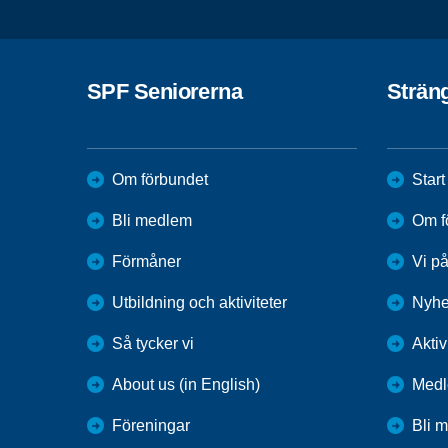
SPF Seniorerna
Strän
Om förbundet
Start
Bli medlem
Om f
Förmåner
Vi p
Utbildning och aktiviteter
Nyhe
Så tycker vi
Aktiv
About us (in English)
Medl
Föreningar
Bli 