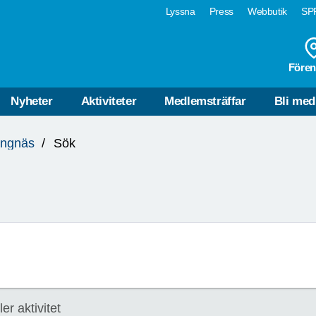
Lyssna
Press
Webbutik
SPF
Fören
Nyheter
Aktiviteter
Medlemsträffar
Bli me
ängnäs
Sök