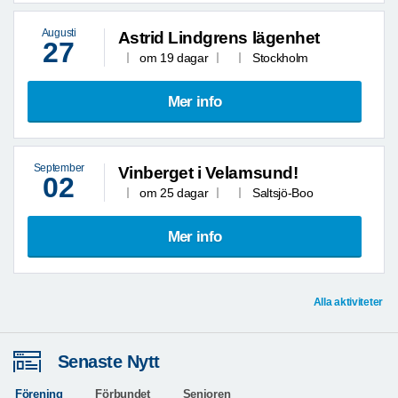
Augusti
Astrid Lindgrens lägenhet
27
om 19 dagar
Stockholm
Mer info
September
Vinberget i Velamsund!
02
om 25 dagar
Saltsjö-Boo
Mer info
Alla aktiviteter
Senaste Nytt
Förening
Förbundet
Senioren