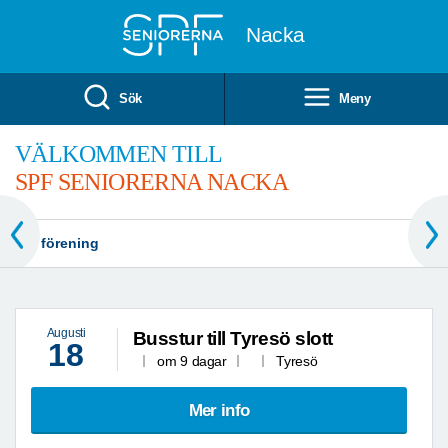
Till övergripande innehåll
Nacka
Sök
Meny
VÄLKOMMEN TILL
SPF SENIORERNA NACKA
Vår förening
Augusti
Busstur till Tyresö slott
18
om 9 dagar
Tyresö
Mer info