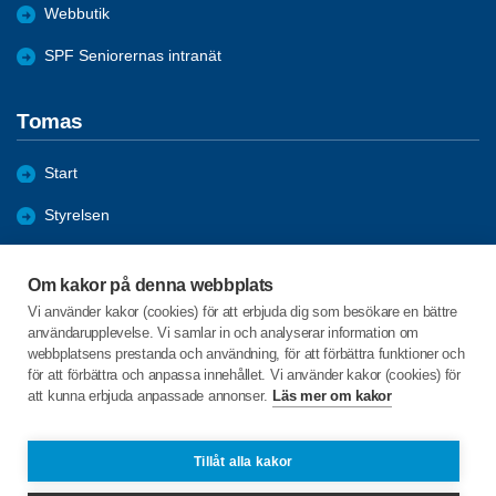
Webbutik
SPF Seniorernas intranät
Tomas
Start
Styrelsen
Föreningen
Om kakor på denna webbplats
Hänt under 2026
Vi använder kakor (cookies) för att erbjuda dig som besökare en bättre
användarupplevelse. Vi samlar in och analyserar information om
Arkiv
webbplatsens prestanda och användning, för att förbättra funktioner och
för att förbättra och anpassa innehållet. Vi använder kakor (cookies) för
att kunna erbjuda anpassade annonser.
Läs mer om kakor
C/o:Johnny Karlsson
Ringduvegatan 52
724 70 VÄSTERÅS
Tillåt alla kakor