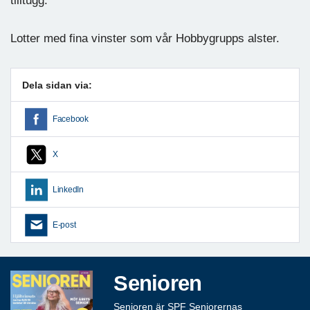
tilltugg.
Lotter med fina vinster som vår Hobbygrupps alster.
Dela sidan via:
Facebook
X
LinkedIn
E-post
Senioren
Senioren är SPF Seniorernas