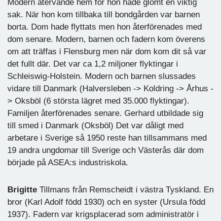
Modern återvände hem för hon hade glömt en viktig
sak. När hon kom tillbaka till bondgården var barnen
borta. Dom hade flyttats men hon återförenades med
dom senare. Modern, barnen och fadern kom överens
om att träffas i Flensburg men när dom kom dit så var
det fullt där. Det var ca 1,2 miljoner flyktingar i
Schleiswig-Holstein. Modern och barnen slussades
vidare till Danmark (Halversleben -> Koldring -> Århus -
> Oksböl (6 största lägret med 35.000 flyktingar).
Familjen återförenades senare. Gerhard utbildade sig
till smed i Danmark (Oksböl) Det var dåligt med
arbetare i Sverige så 1950 reste han tillsammans med
19 andra ungdomar till Sverige och Västerås där dom
började på ASEA:s industriskola.
Brigitte
Tillmans från Remscheidt i västra Tyskland. En
bror (Karl Adolf född 1930) och en syster (Ursula född
1937). Fadern var krigsplacerad som administratör i