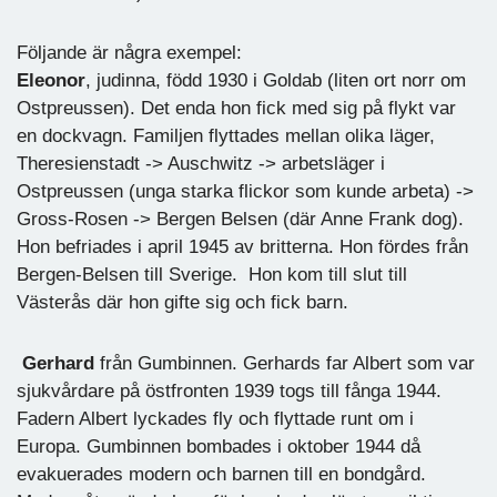
Följande är några exempel:
Eleonor
, judinna, född 1930 i Goldab (liten ort norr om
Ostpreussen). Det enda hon fick med sig på flykt var
en dockvagn. Familjen flyttades mellan olika läger,
Theresienstadt -> Auschwitz -> arbetsläger i
Ostpreussen (unga starka flickor som kunde arbeta) ->
Gross-Rosen -> Bergen Belsen (där Anne Frank dog).
Hon befriades i april 1945 av britterna. Hon fördes från
Bergen-Belsen till Sverige. Hon kom till slut till
Västerås där hon gifte sig och fick barn.
Gerhard
från Gumbinnen. Gerhards far Albert som var
sjukvårdare på östfronten 1939 togs till fånga 1944.
Fadern Albert lyckades fly och flyttade runt om i
Europa. Gumbinnen bombades i oktober 1944 då
evakuerades modern och barnen till en bondgård.