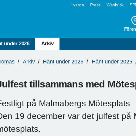
Lyssna
Press
Webbutik
SPF
Fören
t under 2026
Arkiv
Tomas
Arkiv
Hänt under 2025
Hänt under 2025
Julfest tillsammans med Möte
Festligt på Malmabergs Mötesplats
Den 19 december var det julfest på
mötesplats.