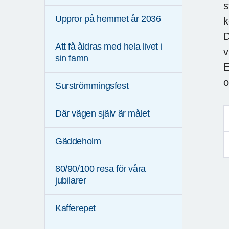
s
Uppror på hemmet år 2036
k
D
Att få åldras med hela livet i
v
sin famn
E
o
Surströmmingsfest
Där vägen själv är målet
Gäddeholm
80/90/100 resa för våra
jubilarer
Kafferepet