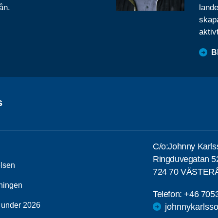
ån.
lande
skapa
aktiv
B
s
C/o:Johnny Karls
Ringduvegatan 5
elsen
724 70 VÄSTER
ningen
Telefon:
+46 705
 under 2026
johnnykarls