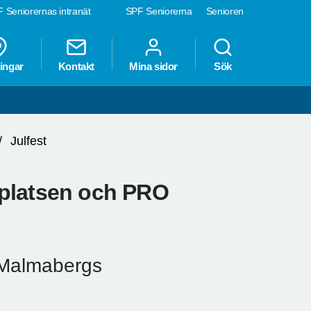
 Seniorernas intranät
SPF Seniorerna
Senioren
ingar
Kontakt
Mina sidor
Sök
Julfest
splatsen och PRO
 Malmabergs