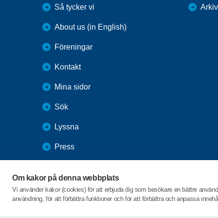
Så tycker vi
Arkiv
About us (in English)
Föreningar
Kontakt
Mina sidor
Sök
Lyssna
Press
Webbutik
Om kakor på denna webbplats
SPF Seniorernas intranät
Vi använder kakor (cookies) för att erbjuda dig som besökare en bättre använ
användning, för att förbättra funktioner och för att förbättra och anpassa inne