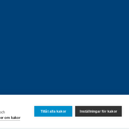
Tillåt alla kakor
Inställningar för kakor
 och
er om kakor