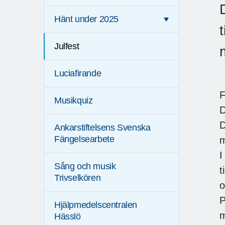
Hänt under 2025
Julfest
Luciafirande
F
Musikquiz
D
D
Ankarstiftelsens Svenska
Fängelsearbete
m
I
Sång och musik
t
Trivselkören
o
P
Hjälpmedelscentralen
m
Hässlö