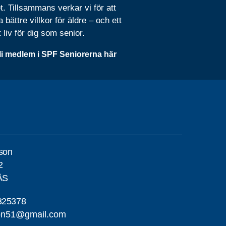
t. Tillsammans verkar vi för att
 bättre villkor för äldre – och ett
t liv för dig som senior.
li medlem i SPF Seniorerna här
son
2
ÅS
325378
son51@gmail.com