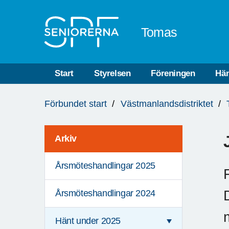
Till övergripande innehåll
Tomas
Start
Styrelsen
Föreningen
Hän
Du
Förbundet start
Västmanlandsdistriktet
är
här:
Arkiv
Årsmöteshandlingar 2025
Årsmöteshandlingar 2024
Hänt under 2025