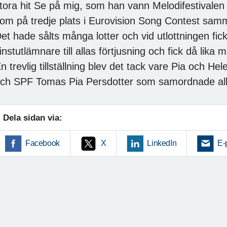
tora hit Se på mig, som han vann Melodifestivale
om på tredje plats i Eurovision Song Contest sam
et hade sålts många lotter och vid utlottningen fic
instutlämnare till allas förtjusning och fick då lika
n trevlig tillställning blev det tack vare Pia och H
ch SPF Tomas Pia Persdotter som samordnade allt
Dela sidan via:
Facebook
X
LinkedIn
E-