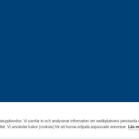
darupplevelse. Vi samlar in och analyserar information om webbplatsens prestanda
hållet. Vi använder kakor (cookies) för att kunna erbjuda anpassade annonser.
Läs m