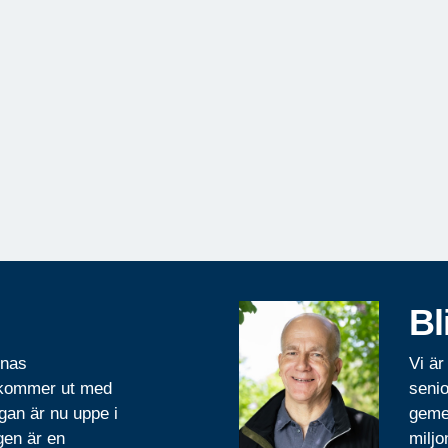
Bl
rnas
Vi är
 kommer ut med
senio
gan är nu uppe i
geme
gen är en
miljo