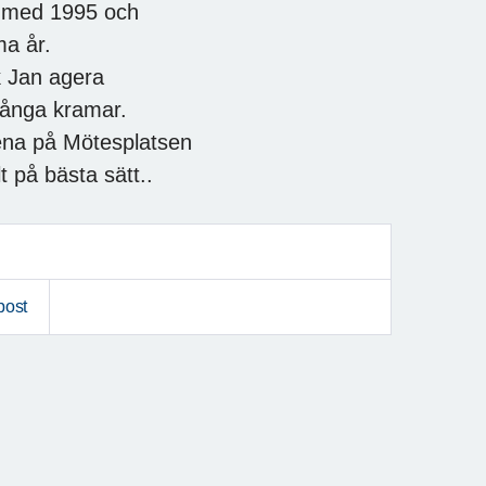
n med 1995 och
ma år.
k Jan agera
 många kramar.
elena på Mötesplatsen
 på bästa sätt..
post