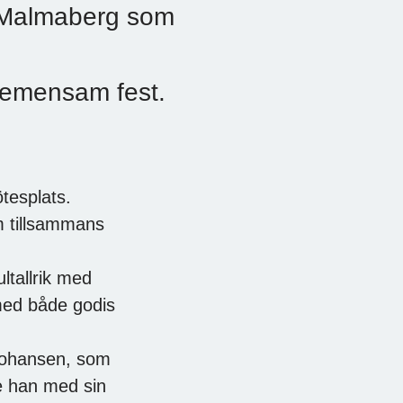
 Malmaberg som
gemensam fest.
tesplats.
 tillsammans
ultallrik med
d med både godis
Johansen, som
de han med sin