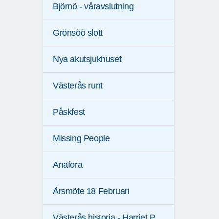
Björnö - våravslutning
Grönsöö slott
Nya akutsjukhuset
Västerås runt
Påskfest
Missing People
Anafora
Årsmöte 18 Februari
Västerås historia - Harriet P