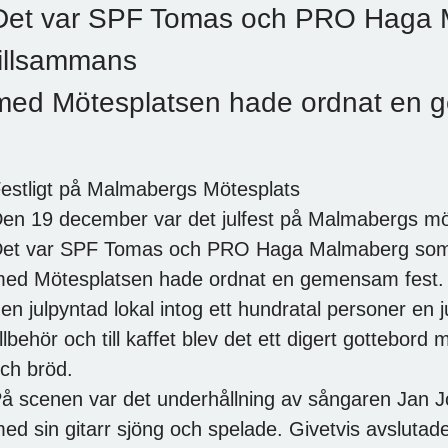
Det var SPF Tomas och PRO Haga
tillsammans
med Mötesplatsen hade ordnat en 
estligt på Malmabergs Mötesplats
en 19 december var det julfest på Malmabergs mö
et var SPF Tomas och PRO Haga Malmaberg som
ed Mötesplatsen hade ordnat en gemensam fest.
 en julpyntad lokal intog ett hundratal personer en j
illbehör och till kaffet blev det ett digert gottebor
ch bröd.
å scenen var det underhållning av sångaren Jan 
ed sin gitarr sjöng och spelade. Givetvis avsluta