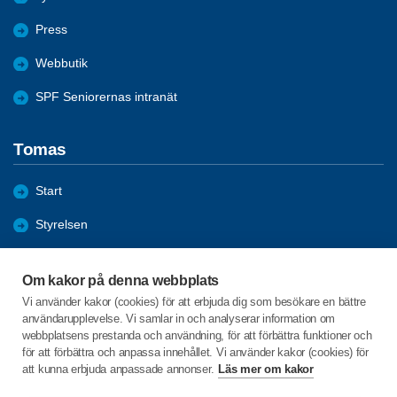
Press
Webbutik
SPF Seniorernas intranät
Tomas
Start
Styrelsen
Föreningen
Om kakor på denna webbplats
Hänt under 2026
Vi använder kakor (cookies) för att erbjuda dig som besökare en bättre
användarupplevelse. Vi samlar in och analyserar information om
Arkiv
webbplatsens prestanda och användning, för att förbättra funktioner och
för att förbättra och anpassa innehållet. Vi använder kakor (cookies) för
att kunna erbjuda anpassade annonser.
Läs mer om kakor
C/o:Johnny Karlsson