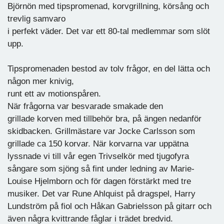
Björnön med tipspromenad, korvgrillning, körsång och
trevlig samvaro
i perfekt väder. Det var ett 80-tal medlemmar som slöt
upp.
Tipspromenaden bestod av tolv frågor, en del lätta och
någon mer knivig,
runt ett av motionspåren.
När frågorna var besvarade smakade den
grillade korven med tillbehör bra, på ängen nedanför
skidbacken. Grillmästare var Jocke Carlsson som
grillade ca 150 korvar. När korvarna var uppätna
lyssnade vi till vår egen Trivselkör med tjugofyra
sångare som sjöng så fint under ledning av Marie-
Louise Hjelmborn och för dagen förstärkt med tre
musiker. Det var Rune Ahlquist på dragspel, Harry
Lundström på fiol och Håkan Gabrielsson på gitarr och
även några kvittrande fåglar i trädet bredvid.