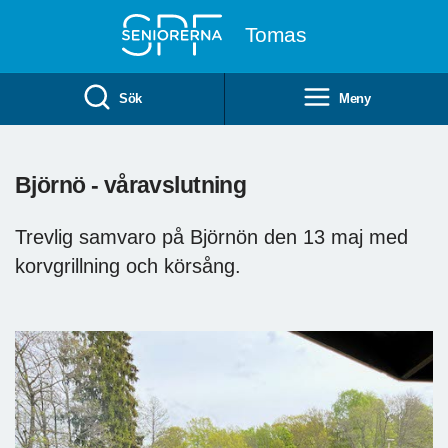
Till övergripande innehåll
Tomas
Sök
Meny
Björnö - våravslutning
Trevlig samvaro på Björnön den 13 maj med
korvgrillning och körsång.