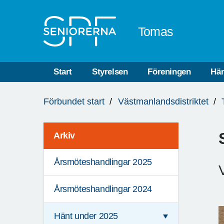
Till övergripande innehåll
Tomas
Start
Styrelsen
Föreningen
Hän
Du
Förbundet start
Västmanlandsdistriktet
är
här:
Arkiv
Årsmöteshandlingar 2025
Årsmöteshandlingar 2024
Hänt under 2025