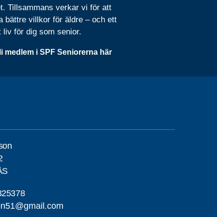
t. Tillsammans verkar vi för att
 bättre villkor för äldre – och ett
t liv för dig som senior.
li medlem i SPF Seniorerna här
son
2
ÅS
325378
son51@gmail.com