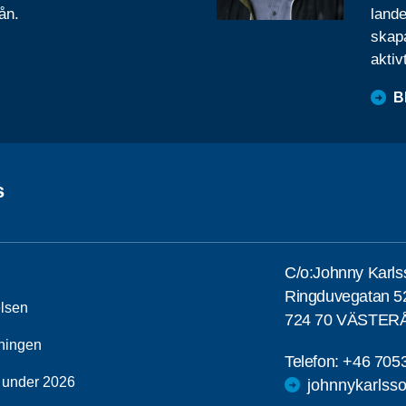
ån.
lande
skapa
aktiv
B
s
C/o:Johnny Karls
Ringduvegatan 5
elsen
724 70 VÄSTER
ningen
Telefon:
+46 705
 under 2026
johnnykarls