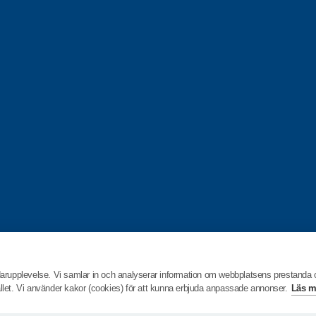
darupplevelse. Vi samlar in och analyserar information om webbplatsens prestanda
hållet. Vi använder kakor (cookies) för att kunna erbjuda anpassade annonser.
Läs m