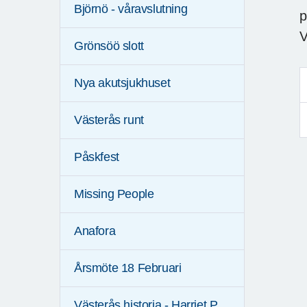
Björnö - våravslutning
p
V
Grönsöö slott
Nya akutsjukhuset
Västerås runt
Påskfest
Missing People
Anafora
Årsmöte 18 Februari
Västerås historia - Harriet P