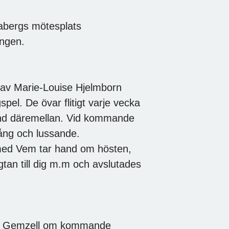
abergs mötesplats
ingen.
g av Marie-Louise Hjelmborn
el. De övar flitigt varje vecka
land däremellan. Vid kommande
sång och lussande.
med Vem tar hand om hösten,
tan till dig m.m och avslutades
bet Gemzell om kommande