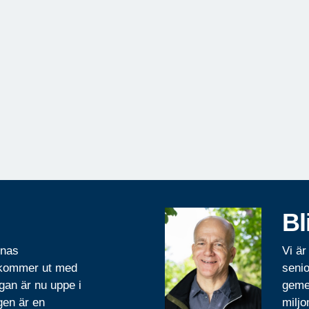
Bl
rnas
Vi är
 kommer ut med
senio
gan är nu uppe i
geme
gen är en
miljo