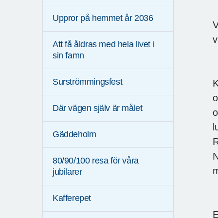
Uppror på hemmet år 2036
V
v
Att få åldras med hela livet i
sin famn
Surströmmingsfest
K
o
Där vägen själv är målet
o
l
Gäddeholm
R
N
80/90/100 resa för våra
m
jubilarer
Kafferepet
E