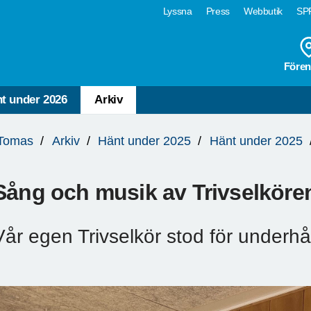
Lyssna
Press
Webbutik
SPF
Fören
t under 2026
Arkiv
Tomas
Arkiv
Hänt under 2025
Hänt under 2025
Sång och musik av Trivselköre
Vår egen Trivselkör stod för underhå