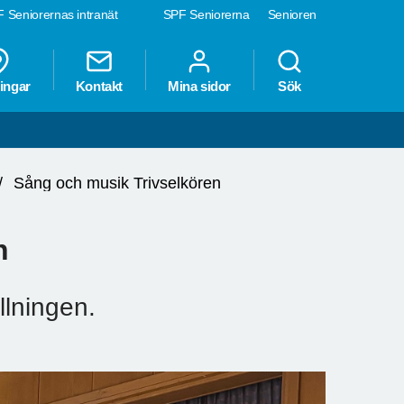
 Seniorernas intranät
SPF Seniorerna
Senioren
ingar
Kontakt
Mina sidor
Sök
Sång och musik Trivselkören
n
llningen.