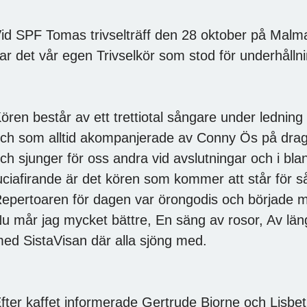
id SPF Tomas trivselträff den 28 oktober på Malm
ar det vår egen Trivselkör som stod för underhålln
ören består av ett trettiotal sångare under lednin
ch som alltid akompanjerade av Conny Ös på dragsp
ch sjunger för oss andra vid avslutningar och i b
uciafirande är det kören som kommer att står för 
epertoaren för dagen var örongodis och började 
u mår jag mycket bättre, En säng av rosor, Av läng
ed SistaVisan där alla sjöng med.
fter kaffet informerade Gertrude Bjorne och Lis