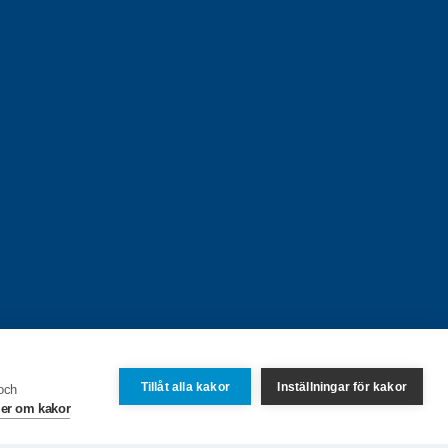
Tillåt alla kakor
Inställningar för kakor
 och
er om kakor