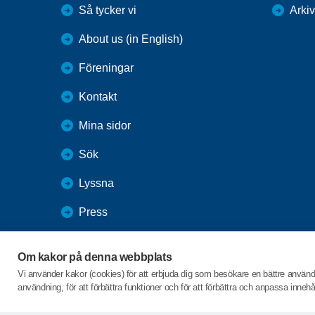
Så tycker vi
Arkiv
About us (in English)
Föreningar
Kontakt
Mina sidor
Sök
Lyssna
Press
Webbutik
Om kakor på denna webbplats
SPF Seniorernas intranät
Vi använder kakor (cookies) för att erbjuda dig som besökare en bättre använ
användning, för att förbättra funktioner och för att förbättra och anpassa inne