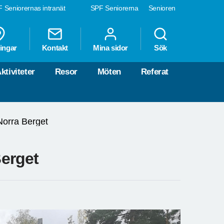
 Seniorernas intranät
SPF Seniorerna
Senioren
ingar
Kontakt
Mina sidor
Sök
ktiviteter
Resor
Möten
Referat
orra Berget
erget