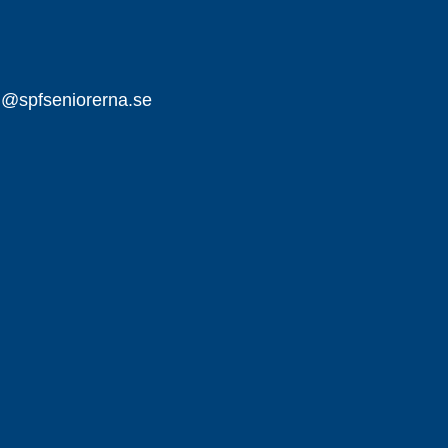
ll@spfseniorerna.se