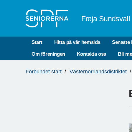
Till övergripande innehåll
Freja Sundsvall
Start
Hitta på vår hemsida
Senaste 
Om föreningen
Kontakta oss
Bli m
Du
Förbundet start
Västernorrlandsdistriktet
är
här: