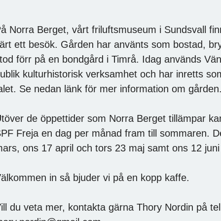
å Norra Berget, vårt friluftsmuseum i Sundsvall f
ärt ett besök. Gården har använts som bostad, 
tod förr på en bondgård i Timrå. Idag används Vä
ublik kulturhistorisk verksamhet och har inretts s
alet. Se nedan länk för mer information om gården
töver de öppettider som Norra Berget tillämpar kan
PF Freja en dag per månad fram till sommaren. 
ars, ons 17 april och tors 23 maj samt ons 12 jun
älkommen in så bjuder vi på en kopp kaffe.
ill du veta mer, kontakta gärna Thory Nordin på te