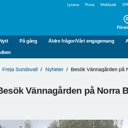
Lyssna
Press
Webbutik
SPF
Fören
Nytt
På gång
Äldre frågor/Vårt engagemang
A
edlem
Freja Sundsvall
Nyheter
Besök Vännagården på N
Besök Vännagården på Norra B