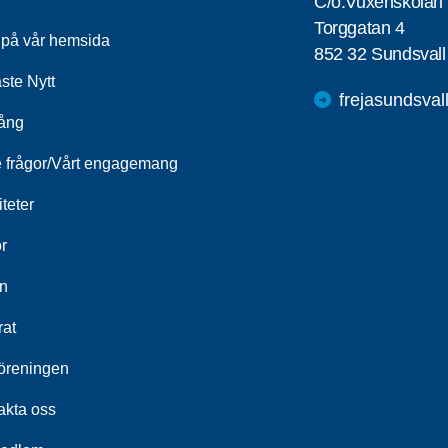
C/o:Vuxenskolan
Torggatan 4
a på vår hemsida
852 32 Sundsvall
ste Nytt
frejasundsva
ång
e frågor/Vårt engagemang
iteter
r
n
rat
öreningen
akta oss