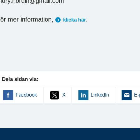
hory.nordin@gmail.com
ör mer information,
.
klicka här
Dela sidan via:
Facebook
X
LinkedIn
E-