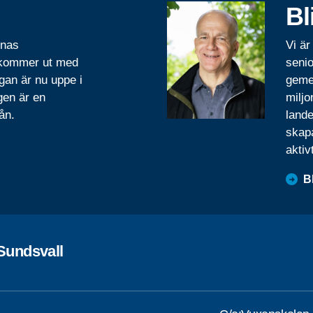
Bl
rnas
Vi är
 kommer ut med
senio
gan är nu uppe i
geme
gen är en
miljo
ån.
lande
skapa
aktiv
B
Sundsvall