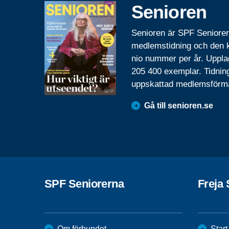
Senioren
Senioren är SPF Seniore
medlemstidning och den
nio nummer per år. Uppla
205 400 exemplar. Tidnin
uppskattad medlemsförm
Gå till senioren.se
SPF Seniorerna
Freja 
Om förbundet
Start