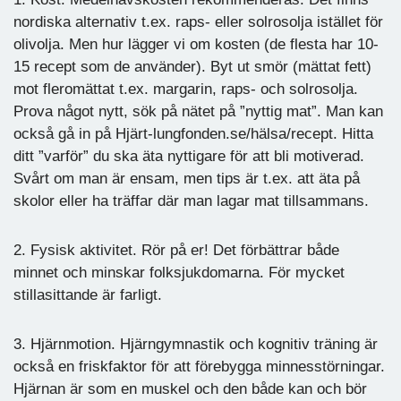
nordiska alternativ t.ex. raps- eller solrosolja istället för
olivolja. Men hur lägger vi om kosten (de flesta har 10-
15 recept som de använder). Byt ut smör (mättat fett)
mot fleromättat t.ex. margarin, raps- och solrosolja.
Prova något nytt, sök på nätet på ”nyttig mat”. Man kan
också gå in på Hjärt-lungfonden.se/hälsa/recept. Hitta
ditt ”varför” du ska äta nyttigare för att bli motiverad.
Svårt om man är ensam, men tips är t.ex. att äta på
skolor eller ha träffar där man lagar mat tillsammans.
2. Fysisk aktivitet. Rör på er! Det förbättrar både
minnet och minskar folksjukdomarna. För mycket
stillasittande är farligt.
3. Hjärnmotion. Hjärngymnastik och kognitiv träning är
också en friskfaktor för att förebygga minnesstörningar.
Hjärnan är som en muskel och den både kan och bör