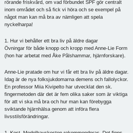
rörande friskvård, om vad förbundet SPF gör centralt
inom området och så fick vi höra och se exempel på
något man kan må bra av nämligen att spela
nyckelharpa!
1. Hur vi behåller ett bra liv på äldre dagar
Övningar för både knopp och kropp med Anne-Lie Form
(hon har arbetat med Åke Pålshammar, hjärnforskare).
Anne-Lie pratade om hur vi får ett bra liv på äldre dagar.
Idag är de nya folksjukdomarna demens och fallolyckor.
En professor Miia Kivipelto har utvecklat den sk.
fingermetoden där det är fem olika saker som är viktiga
för att vi ska må bra och hur man kan förebygga
sviktande hjärnhälsa genom att införa flera
livsstilsförändringar.
1. Kost. Medelhavskosten rekommenderas. Det finns