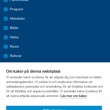
Program
Aktiviteter
Bilder
Hälsa
Resor
Referat
Förmåner
Om kakor på denna webbplats
Nyheter
Vi använder kakor (cookies) för att erbjuda dig som besökare en bättre
användarupplevelse. Vi samlar in och analyserar information om
Log
webbplatsens prestanda och användning, för att förbättra funktioner och
för att förbättra och anpassa innehållet. Vi använder kakor (cookies) för
att kunna erbjuda anpassade annonser.
Läs mer om kakor
C/o:Ingemar Backman
Aspdungevägen 33
743 40 Storvreta