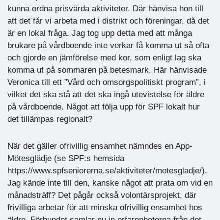
kunna ordna prisvärda aktiviteter. Där hänvisa hon till
att det får vi arbeta med i distrikt och föreningar, då det
är en lokal fråga. Jag tog upp detta med att många
brukare på vårdboende inte verkar få komma ut så ofta
och gjorde en jämförelse med kor, som enligt lag ska
komma ut på sommaren på betesmark. Här hänvisade
Veronica till ett ”Vård och omsorgspolitiskt program”, i
vilket det ska stå att det ska ingå utevistelse för äldre
på vårdboende. Något att följa upp för SPF lokalt hur
det tillämpas regionalt?
När det gäller ofrivillig ensamhet nämndes en App-
Mötesglädje (se SPF:s hemsida
https://www.spfseniorerna.se/aktiviteter/motesgladje/).
Jag kände inte till den, kanske något att prata om vid en
månadsträff? Det pågår också volontärsprojekt, där
frivilliga arbetar för att minska ofrivillig ensamhet hos
äldre. Förbundet samlar nu in erfarenheterna från det