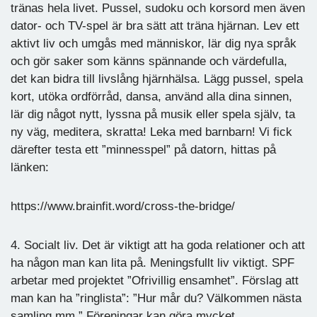
tränas hela livet. Pussel, sudoku och korsord men även
dator- och TV-spel är bra sätt att träna hjärnan. Lev ett
aktivt liv och umgås med människor, lär dig nya språk
och gör saker som känns spännande och värdefulla,
det kan bidra till livslång hjärnhälsa. Lägg pussel, spela
kort, utöka ordförråd, dansa, använd alla dina sinnen,
lär dig något nytt, lyssna på musik eller spela själv, ta
ny väg, meditera, skratta! Leka med barnbarn! Vi fick
därefter testa ett ”minnesspel” på datorn, hittas på
länken:
https://www.brainfit.word/cross-the-bridge/
4. Socialt liv. Det är viktigt att ha goda relationer och att
ha någon man kan lita på. Meningsfullt liv viktigt. SPF
arbetar med projektet ”Ofrivillig ensamhet”. Förslag att
man kan ha ”ringlista”: ”Hur mår du? Välkommen nästa
samling mm.” Föreningar kan göra mycket.