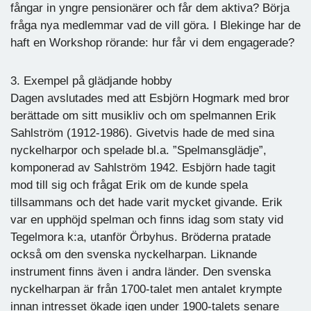
fångar in yngre pensionärer och får dem aktiva? Börja
fråga nya medlemmar vad de vill göra. I Blekinge har de
haft en Workshop rörande: hur får vi dem engagerade?
3. Exempel på glädjande hobby
Dagen avslutades med att Esbjörn Hogmark med bror
berättade om sitt musikliv och om spelmannen Erik
Sahlström (1912-1986). Givetvis hade de med sina
nyckelharpor och spelade bl.a. ”Spelmansglädje”,
komponerad av Sahlström 1942. Esbjörn hade tagit
mod till sig och frågat Erik om de kunde spela
tillsammans och det hade varit mycket givande. Erik
var en upphöjd spelman och finns idag som staty vid
Tegelmora k:a, utanför Örbyhus. Bröderna pratade
också om den svenska nyckelharpan. Liknande
instrument finns även i andra länder. Den svenska
nyckelharpan är från 1700-talet men antalet krympte
innan intresset ökade igen under 1900-talets senare