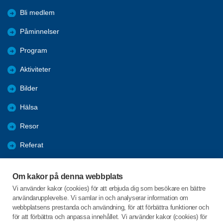
Bli medlem
Påminnelser
Program
Aktiviteter
Bilder
Hälsa
Resor
Referat
Förmåner
Om kakor på denna webbplats
Nyheter
Vi använder kakor (cookies) för att erbjuda dig som besökare en bättre
användarupplevelse. Vi samlar in och analyserar information om
Log
webbplatsens prestanda och användning, för att förbättra funktioner och
för att förbättra och anpassa innehållet. Vi använder kakor (cookies) för