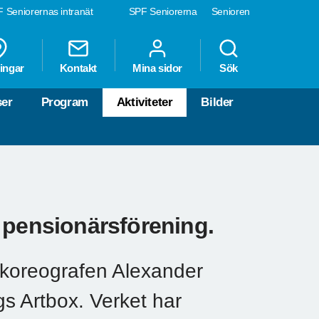
 Seniorernas intranät
SPF Seniorerna
Senioren
ingar
Kontakt
Mina sidor
Sök
ser
Program
Aktiviteter
Bilder
 pensionärsförening.
r koreografen Alexander
s Artbox. Verket har