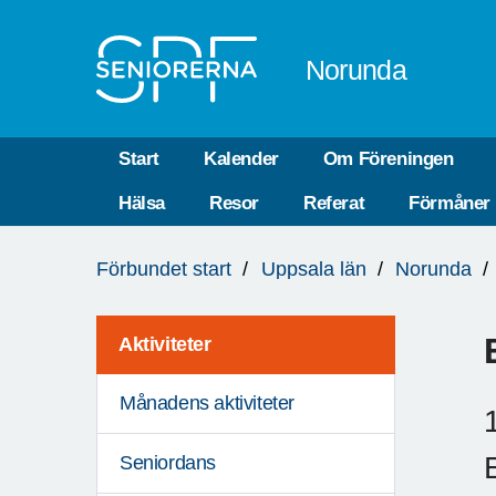
Till övergripande innehåll
Norunda
Start
Kalender
Om Föreningen
Hälsa
Resor
Referat
Förmåner
Du
Förbundet start
Uppsala län
Norunda
är
här:
Aktiviteter
Månadens aktiviteter
Seniordans