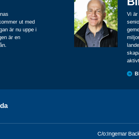
Bl
rnas
Vi är
 kommer ut med
senio
gan är nu uppe i
geme
gen är en
miljo
ån.
lande
skapa
aktiv
B
da
C/o:Ingemar Ba