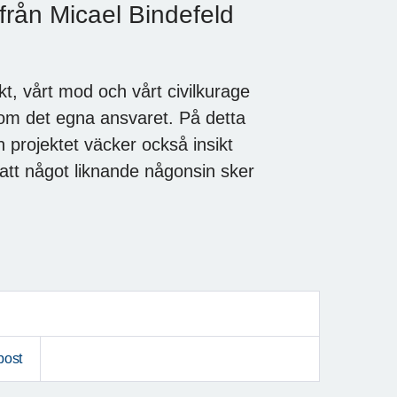
 från Micael Bindefeld
t, vårt mod och vårt civilkurage
n om det egna ansvaret. På detta
an projektet väcker också insikt
a att något liknande någonsin sker
post