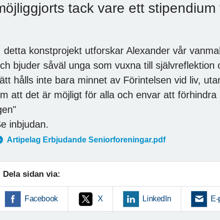
möjliggjorts tack vare ett stipendium
I detta konstprojekt utforskar Alexander vår vanmak
ch bjuder såväl unga som vuxna till självreflektio
ätt hålls inte bara minnet av Förintelsen vid liv, ut
m att det är möjligt för alla och envar att förhindr
gen"
e inbjudan.
Artipelag Erbjudande Seniorforeningar.pdf
Dela sidan via:
Facebook
X
LinkedIn
E-