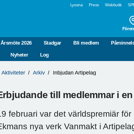
Lyssna
Press
Webbutik
SPF
Fören
Årsmöte 2026
Stadgar
Bli medlem
Påminnel
Nyheter
Log
Aktiviteter
Arkiv
Inbjudan Artipelag
Erbjudande till medlemmar i en
19 februari var det världspremiär fö
Ekmans nya verk Vanmakt i Artipelag