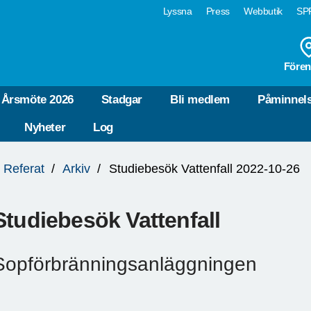
Lyssna
Press
Webbutik
SPF
Fören
Årsmöte 2026
Stadgar
Bli medlem
Påminnel
Nyheter
Log
Referat
Arkiv
Studiebesök Vattenfall 2022-10-26
Studiebesök Vattenfall
Sopförbränningsanläggningen