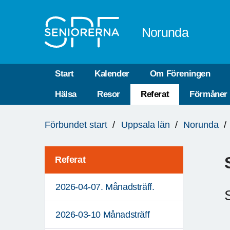
Till övergripande innehåll
Norunda
Start
Kalender
Om Föreningen
Hälsa
Resor
Referat
Förmåner
Du
Förbundet start
Uppsala län
Norunda
är
här:
Referat
2026-04-07. Månadsträff.
2026-03-10 Månadsträff