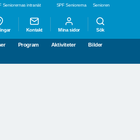
 Seniorernas intranät
SPF Seniorerna
Senioren
ingar
Kontakt
Mina sidor
Sök
ser
Program
Aktiviteter
Bilder