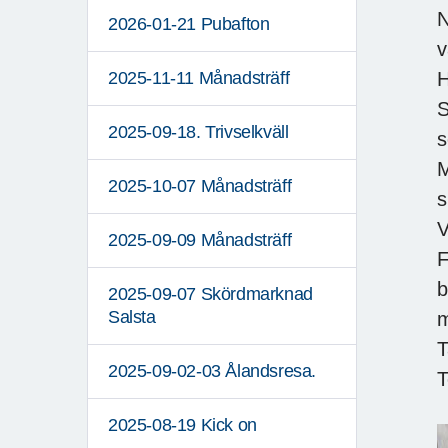
N
2026-01-21 Pubafton
v
H
2025-11-11 Månadsträff
S
2025-09-18. Trivselkväll
s
M
2025-10-07 Månadsträff
s
V
2025-09-09 Månadsträff
F
b
2025-09-07 Skördmarknad
Salsta
m
T
2025-09-02-03 Ålandsresa.
T
2025-08-19 Kick on