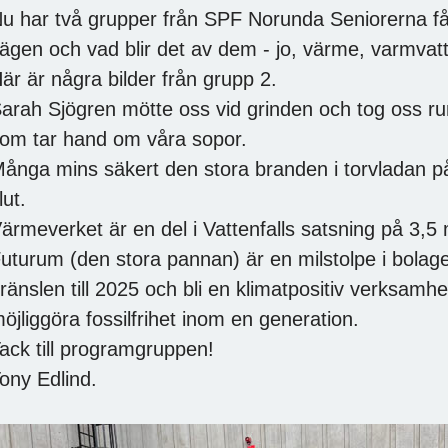
u har två grupper från SPF Norunda Seniorerna fåt
ägen och vad blir det av dem - jo, värme, varmvat
är är några bilder från grupp 2.
arah Sjögren mötte oss vid grinden och tog oss r
om tar hand om våra sopor.
ånga mins säkert den stora branden i torvladan p
lut.
ärmeverket är en del i Vattenfalls satsning på 3,5 
uturum (den stora pannan) är en milstolpe i bolaget
ränslen till 2025 och bli en klimatpositiv verksamhe
öjliggöra fossilfrihet inom en generation.
ack till programgruppen!
ony Edlind.