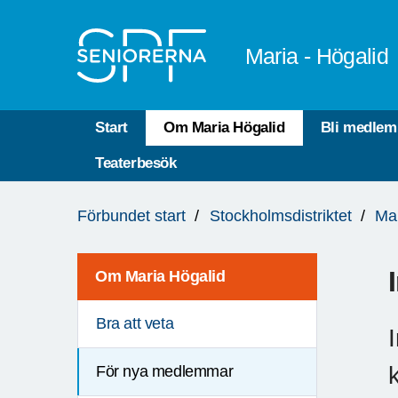
Till övergripande innehåll
Maria - Högalid
Start
Om Maria Högalid
Bli medlem
Teaterbesök
Du
Förbundet start
Stockholmsdistriktet
Mar
är
här:
Om Maria Högalid
Bra att veta
För nya medlemmar