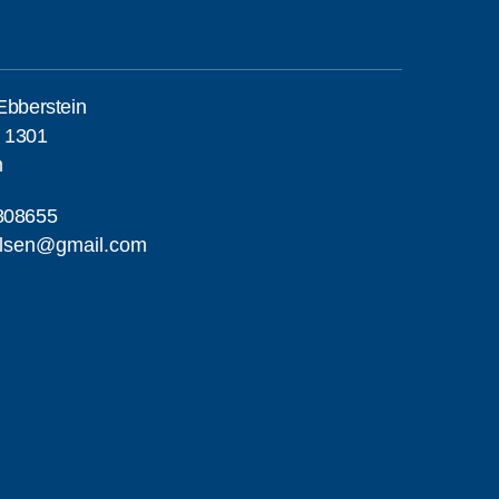
Ebberstein
h 1301
m
808655
elsen@gmail.com