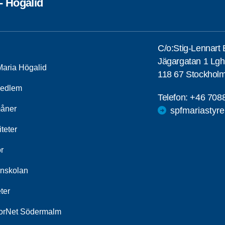
- Högalid
C/o:Stig-Lennart 
Jägargatan 1 Lg
aria Högalid
118 67 Stockhol
medlem
Telefon:
+46 708
åner
spfmariastyr
iteter
r
nskolan
ter
orNet Södermalm