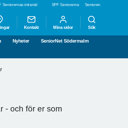
 Seniorernas intranät
SPF Seniorerna
Senioren
ingar
Kontakt
Mina sidor
Sök
n
Nyheter
SeniorNet Södermalm
r
 - och för er som