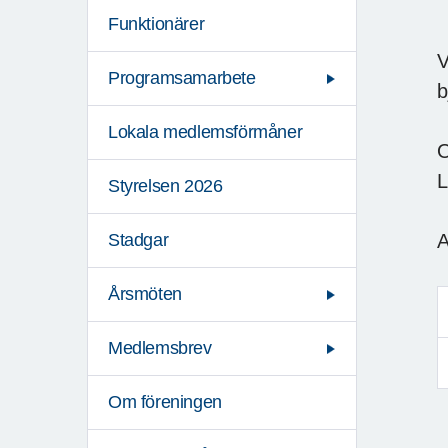
Funktionärer
V
Programsamarbete
b
Lokala medlemsförmåner
O
L
Styrelsen 2026
A
Stadgar
Årsmöten
Medlemsbrev
Om föreningen