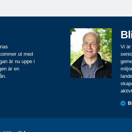
Bl
rnas
Vi är
 kommer ut med
senio
gan är nu uppe i
geme
gen är en
miljo
ån.
lande
skapa
aktiv
B