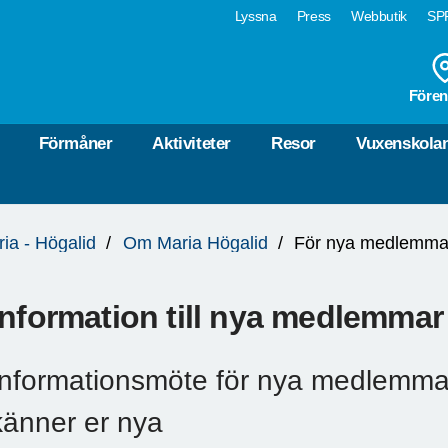
Lyssna
Press
Webbutik
SPF
Fören
Förmåner
Aktiviteter
Resor
Vuxenskola
ia - Högalid
Om Maria Högalid
För nya medlemma
Information till nya medlemmar
Informationsmöte för nya medlemmar
känner er nya