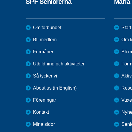
SPF Seniorerna
Maria 
Om förbundet
Start
Bli medlem
Om M
Förmåner
Bli 
Utbildning och aktiviteter
Förm
Så tycker vi
Aktiv
About us (in English)
Reso
Föreningar
Vuxe
Kontakt
Nyhe
Mina sidor
Seni