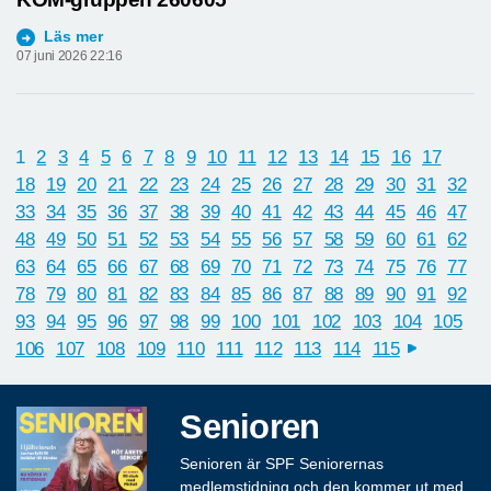
Läs mer
07 juni 2026 22:16
1
2
3
4
5
6
7
8
9
10
11
12
13
14
15
16
17
18
19
20
21
22
23
24
25
26
27
28
29
30
31
32
33
34
35
36
37
38
39
40
41
42
43
44
45
46
47
48
49
50
51
52
53
54
55
56
57
58
59
60
61
62
63
64
65
66
67
68
69
70
71
72
73
74
75
76
77
78
79
80
81
82
83
84
85
86
87
88
89
90
91
92
93
94
95
96
97
98
99
100
101
102
103
104
105
106
107
108
109
110
111
112
113
114
115
next
Senioren
Senioren är SPF Seniorernas
medlemstidning och den kommer ut med