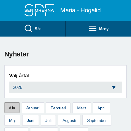
Till övergripande innehåll
Maria - Högalid
Sök
Meny
Nyheter
Välj årtal
Alla
Januari
Februari
Mars
April
Maj
Juni
Juli
Augusti
September