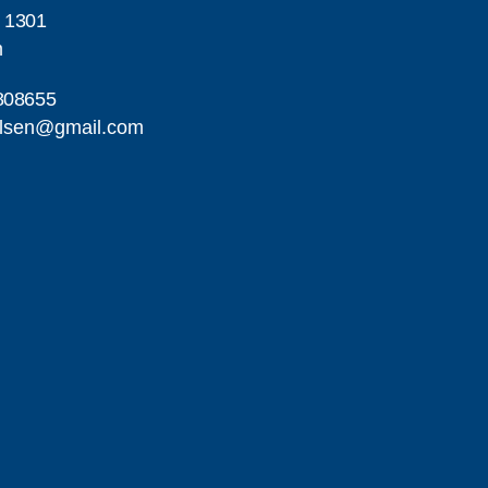
h 1301
m
808655
elsen@gmail.com