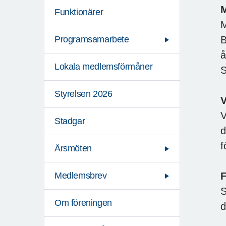
Funktionärer
M
B
Programsamarbete
å
Lokala medlemsförmåner
Styrelsen 2026
V
Stadgar
d
f
Årsmöten
Medlemsbrev
S
Om föreningen
d