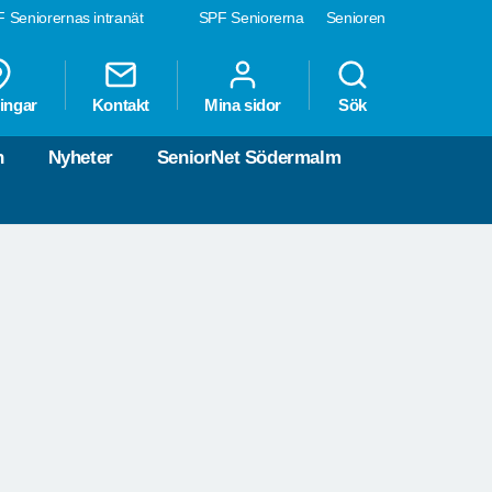
 Seniorernas intranät
SPF Seniorerna
Senioren
ingar
Kontakt
Mina sidor
Sök
n
Nyheter
SeniorNet Södermalm