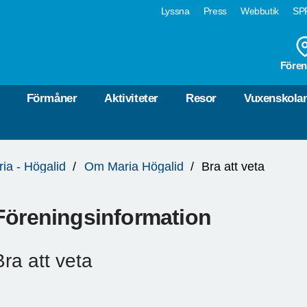
Lyssna
Press
Webbutik
SPF
Fören
Förmåner
Aktiviteter
Resor
Vuxenskola
ia - Högalid
Om Maria Högalid
Bra att veta
Föreningsinformation
Bra att veta