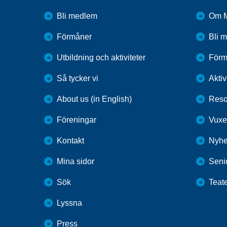
Bli medlem
Om M
Förmåner
Bli 
Utbildning och aktiviteter
Förm
Så tycker vi
Aktiv
About us (in English)
Reso
Föreningar
Vuxe
Kontakt
Nyhe
Mina sidor
Seni
Sök
Teat
Lyssna
Press