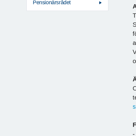
Pensionärsrådet
T
S
f
a
V
o
O
t
s
-