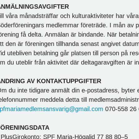
ANMÄLNINGSAVGIFTER
ill våra månadsträffar och kulturaktiviteter har vår
öderföreningars medlemmar företräde. I mån av 
örening få delta. Anmälan är bindande. När betalning
tt den är föreningen tillhanda senast angivet datum 
id utebliven betalning går platsen till person på res
m du uteblir från aktivitet där deltagaravgiften är i
ÄNDRING AV KONTAKTUPPGIFTER
m du inte tidigare anmält din e-postadress, byter e
elefonnummer meddela detta till medlemsadministr
pfmariamedlemsansvarig@gmail.com
070-558 26 
FÖRENINGSDATA
 PlusGirokonto: SPF Maria-Högalid 77 88 80–5