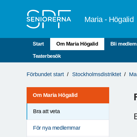
Till övergripande innehåll
Maria - Högalid
Start
Om Maria Högalid
Bli medlem
Teaterbesök
Du
Förbundet start
Stockholmsdistriktet
Mar
är
här:
Om Maria Högalid
Bra att veta
För nya medlemmar