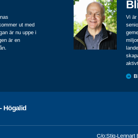
Bl
rnas
Vi är
 kommer ut med
senio
gan är nu uppe i
geme
gen är en
miljo
ån.
lande
skapa
aktiv
B
- Högalid
C/o:Stig-Lennart 