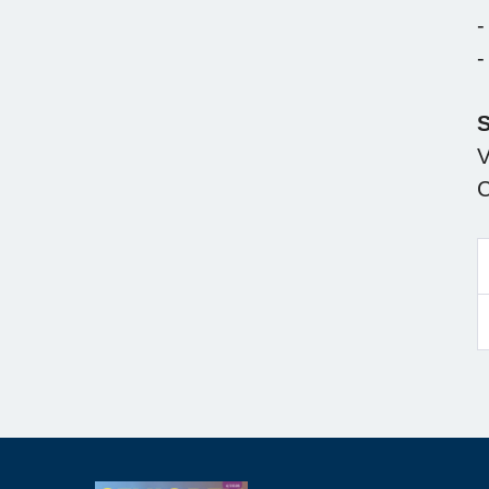
-
-
V
C