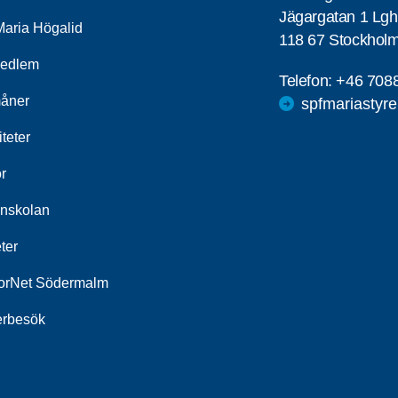
Jägargatan 1 Lg
aria Högalid
118 67 Stockhol
medlem
Telefon:
+46 708
åner
spfmariastyr
iteter
r
nskolan
ter
orNet Södermalm
erbesök