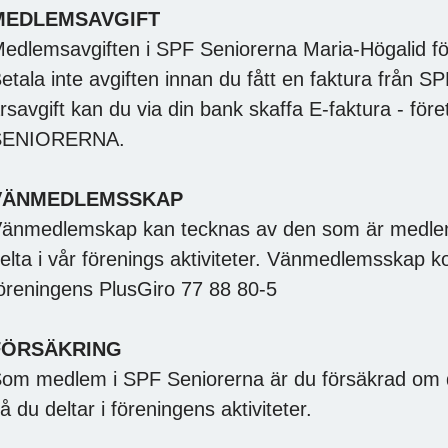
MEDLEMSAVGIFT
edlemsavgiften i SPF Seniorerna Maria-Högalid för
etala inte avgiften innan du fått en faktura från SP
rsavgift kan du via din bank skaffa E-faktura - fö
SENIORERNA.
VÄNMEDLEMSSKAP
änmedlemskap kan tecknas av den som är medlem 
elta i vår förenings aktiviteter. Vänmedlemsskap kos
öreningens PlusGiro 77 88 80-5
FÖRSÄKRING
om medlem i SPF Seniorerna är du försäkrad om du
å du deltar i föreningens aktiviteter.