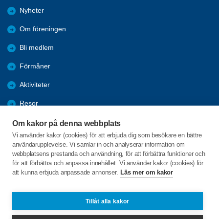
Nyheter
Om föreningen
Bli medlem
Förmåner
Aktiviteter
Resor
Bildgalleri
Om kakor på denna webbplats
Vi använder kakor (cookies) för att erbjuda dig som besökare en bättre
Föreningstips
användarupplevelse. Vi samlar in och analyserar information om
webbplatsens prestanda och användning, för att förbättra funktioner och
Seniorrådet
för att förbättra och anpassa innehållet. Vi använder kakor (cookies) för
att kunna erbjuda anpassade annonser.
Läs mer om kakor
Kärnbogatan 15
647 30 MARIEFRED
Tillåt alla kakor