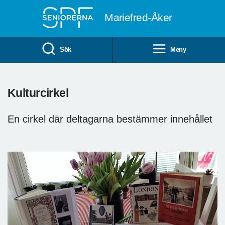
Till övergripande innehåll
Mariefred-Åker
Sök
Meny
Kulturcirkel
En cirkel där deltagarna bestämmer innehållet