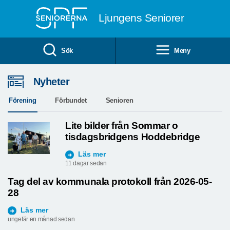
Till övergripande innehåll
Ljungens Seniorer
Sök
Meny
Nyheter
Förening
Förbundet
Senioren
Lite bilder från Sommar o
tisdagsbridgens Hoddebridge
Läs mer
11 dagar sedan
Tag del av kommunala protokoll från 2026-05-
28
Läs mer
ungefär en månad sedan