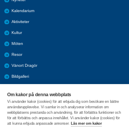
Kalendarium
Aktiviteter
Kultur
Möten
Resor
Vänort Dragör
Bildgalleri
Bli medlem
Om kakor på denna webbplats
Länkar
Vi använder kakor (cookies) för att erbjuda dig som besökare en bättre
användarupplevelse. Vi samlar in och analyserar information om
KPR och distrikts info
webbplatsens prestanda och användning, för att förbättra funktioner och
för att förbättra och anpassa innehållet. Vi använder kakor (cookies) för
att kunna erbjuda anpassade annonser.
Läs mer om kakor
C/o:Gunilla Willsteen