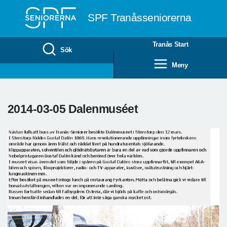
Till övergripande innehåll
SPF Tranåsseniorerna
Tranås Start
Sök
Meny
2014-03-05 Dalenmuséet