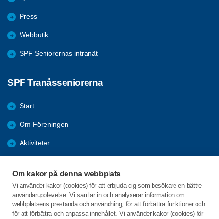
Press
Webbutik
SPF Seniorernas intranät
SPF Tranåsseniorerna
Start
Om Föreningen
Aktiviteter
Bli medlem
Om kakor på denna webbplats
Förmåner
Vi använder kakor (cookies) för att erbjuda dig som besökare en bättre
användarupplevelse. Vi samlar in och analyserar information om
Nyheter
webbplatsens prestanda och användning, för att förbättra funktioner och
för att förbättra och anpassa innehållet. Vi använder kakor (cookies) för