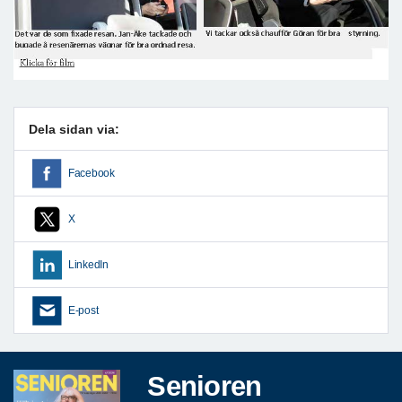
Dela sidan via:
Facebook
X
LinkedIn
E-post
Senioren