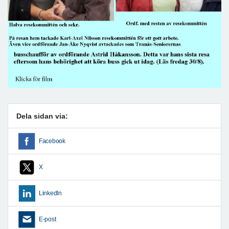
Dela sidan via:
Facebook
X
LinkedIn
E-post