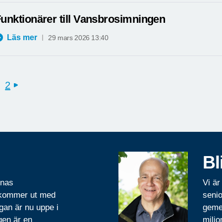
unktionärer till Vansbrosimningen
Läs mer
29 mars 2026 13:40
2
next
Bl
rnas
Vi är
 kommer ut med
senio
gan är nu uppe i
geme
gen är en
miljo