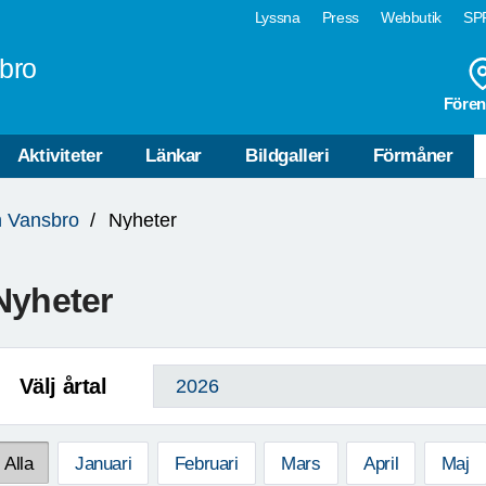
Lyssna
Press
Webbutik
SPF
bro
Fören
Aktiviteter
Länkar
Bildgalleri
Förmåner
n Vansbro
Nyheter
Nyheter
Välj årtal
Alla
Januari
Februari
Mars
April
Maj