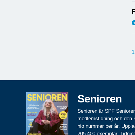
F
1
Senioren
Senioren är SPF Seniore
medlemstidning och den
nio nummer per år. Uppla
205 400 exemplar. Tidnin