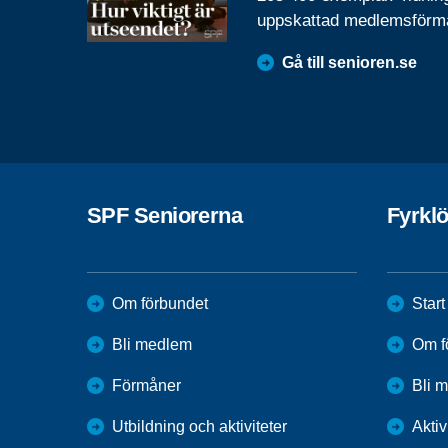
uppskattad medlemsförm
Gå till senioren.se
SPF Seniorerna
Fyrkl
Om förbundet
Start
Bli medlem
Om f
Förmåner
Bli 
Utbildning och aktiviteter
Aktiv