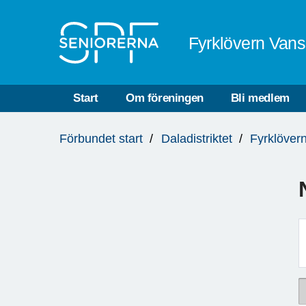
Till övergripande innehåll
Fyrklövern Vans
Start
Om föreningen
Bli medlem
Du
Förbundet start
Daladistriktet
Fyrklöver
är
här: