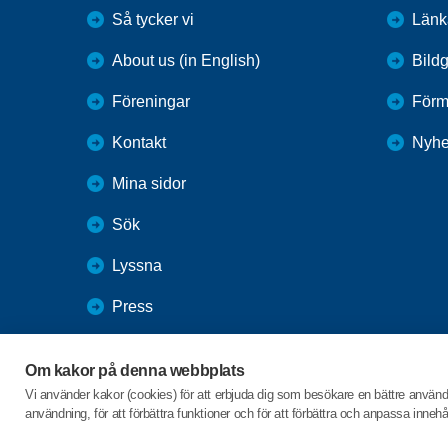
Så tycker vi
Länk
About us (in English)
Bildg
Föreningar
Förm
Kontakt
Nyhe
Mina sidor
Sök
Lyssna
Press
Webbutik
Om kakor på denna webbplats
SPF Seniorernas intranät
Vi använder kakor (cookies) för att erbjuda dig som besökare en bättre använ
användning, för att förbättra funktioner och för att förbättra och anpassa inne