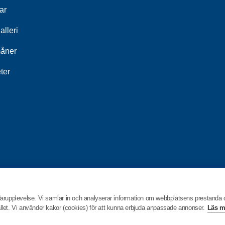
ar
alleri
åner
ter
darupplevelse. Vi samlar in och analyserar information om webbplatsens prestanda
hållet. Vi använder kakor (cookies) för att kunna erbjuda anpassade annonser.
Läs m