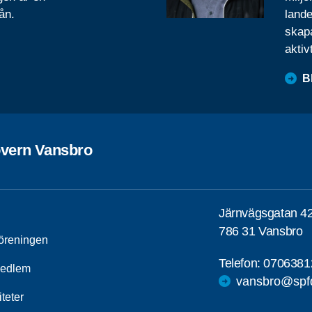
ån.
lande
skapa
aktiv
B
övern Vansbro
Järnvägsgatan 4
786 31 Vansbro
öreningen
Telefon:
0706381
medlem
vansbro@spfd
iteter