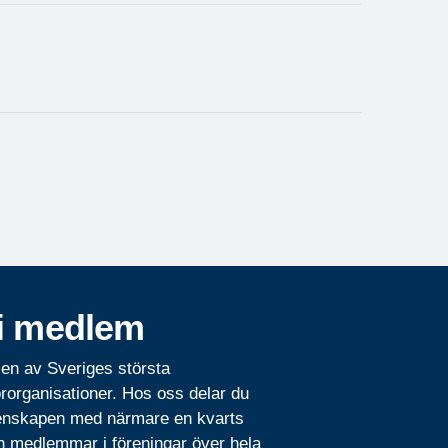
i medlem
 en av Sveriges största
rorganisationer. Hos oss delar du
nskapen med närmare en kvarts
n medlemmar i föreningar över hela