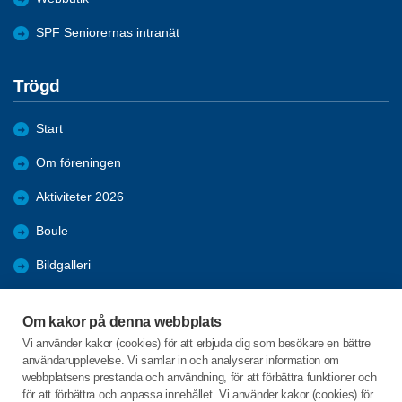
SPF Seniorernas intranät
Trögd
Start
Om föreningen
Aktiviteter 2026
Boule
Bildgalleri
Förmåner
Om kakor på denna webbplats
Bli medlem
Vi använder kakor (cookies) för att erbjuda dig som besökare en bättre
användarupplevelse. Vi samlar in och analyserar information om
Nyheter
webbplatsens prestanda och användning, för att förbättra funktioner och
för att förbättra och anpassa innehållet. Vi använder kakor (cookies) för