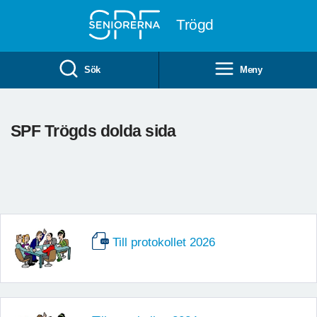
Till övergripande innehåll
Trögd
Sök
Meny
SPF Trögds dolda sida
Till protokollet 2026