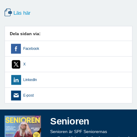
Läs här
Dela sidan via:
Facebook
X
LinkedIn
E-post
Senioren
Senioren är SPF Seniorernas