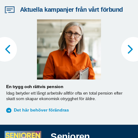
Aktuella kampanjer från vårt förbund
En trygg och rättvis pension
A
Idag betyder ett långt arbetsliv alltför ofta en total pension efter
T
skatt som skapar ekonomisk otrygghet för äldre.
ä
S
Det här behöver förändras
Senioren