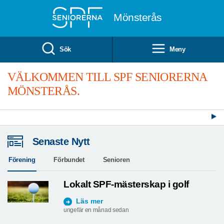
Till övergripande innehåll
Mönsterås
Sök
Meny
VÄLKOMMEN TILL SPF SENIORERNA
MÖNSTERÅS.
Senaste Nytt
Förening
Förbundet
Senioren
Lokalt SPF-mästerskap i golf
Läs mer
ungefär en månad sedan