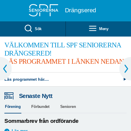
Till övergripande innehåll
Drängsered
Sök
Meny
VÄLKOMMEN TILL SPF SENIORERNA
DRÄNGSERED!
LÄS PROGRAMMET I LÄNKEN NEDAN!
Läs programmet här....
Senaste Nytt
Förening
Förbundet
Senioren
Sommarbrev från ordförande
Läs mer