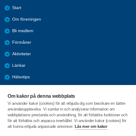
Start
Om föreningen
Bli medlem
Förmåner
Aktiviteter
Länkar
Hälsotips
Bildgalleri
Om kakor på denna webbplats
KPR
Vi använder kakor (cookies) för att erbjuda dig som besökare en bättre
användarupplevelse. Vi samlar in och analyserar information om
Säkerhet på nätet
webbplatsens prestanda och användning, för att förbättra funktioner och
för att förbättra och anpassa innehållet. Vi använder kakor (cookies) för
att kunna erbjuda anpassade annonser.
Läs mer om kakor
C/o:Lars-Erik Karlsson