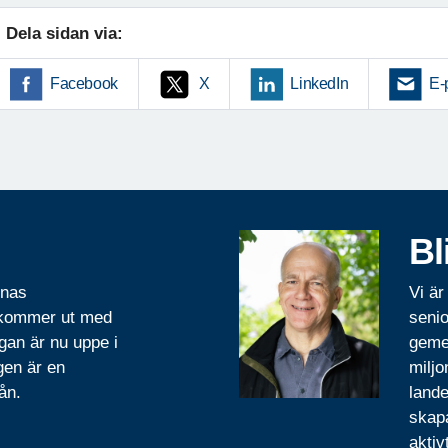
Dela sidan via:
Facebook
X
LinkedIn
E-
Bl
rnas
Vi är
 kommer ut med
senio
gan är nu uppe i
geme
gen är en
miljo
ån.
lande
skapa
aktiv