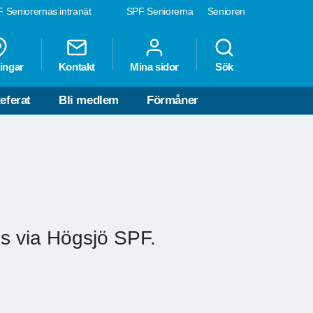
 Seniorernas intranät
SPF Seniorerna
Senioren
ingar
Kontakt
Mina sidor
Sök
eferat
Bli medlem
Förmåner
ds via Högsjö SPF.