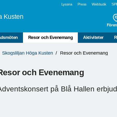
Lyssna
Press
Webbutik
SPF
a Kusten
Fören
dsmöten
Resor och Evenemang
Aktiviteter
R
Skogsliljan Höga Kusten
Resor och Evenemang
Resor och Evenemang
Adventskonsert på Blå Hallen erbju