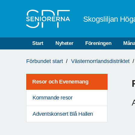
Till övergripande innehåll
Skogsliljan Hög
Start
Nyheter
Föreningen
Måna
Du
Förbundet start
Västernorrlandsdistriktet
är
här:
Resor och Evenemang
Kommande resor
Adventskonsert Blå Hallen