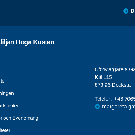
B
liljan Höga Kusten
C/o:Margareta Ga
Käl 115
ter
873 96 Docksta
ningen
Telefon:
+46 706
adsmöten
margareta.ga
r och Evenemang
iteter