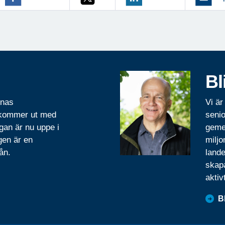
Bl
rnas
Vi är
 kommer ut med
senio
gan är nu uppe i
geme
gen är en
miljo
ån.
lande
skapa
aktiv
B