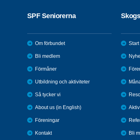
SPF Seniorerna
Skogs
Om förbundet
Start
Bli medlem
Nyhe
Förmåner
Före
Utbildning och aktiviteter
Mån
Så tycker vi
Reso
About us (in English)
Aktiv
Föreningar
Refe
Kontakt
Bli 