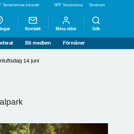
 Seniorernas intranät
SPF Seniorerna
Senioren
ingar
Kontakt
Mina sidor
Sök
eferat
Bli medlem
Förmåner
riluftsdag 14 juni
alpark