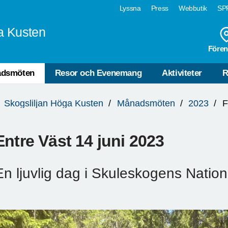
Lyssna
Press
Webbutik
SPF
a Kusten
Fören
dsmöten
Resor och Evenemang
Aktiviteter
R
Skogsliljan Höga Kusten
Månadsmöten
2023
F
Entre Väst 14 juni 2023
En ljuvlig dag i Skuleskogens Nation