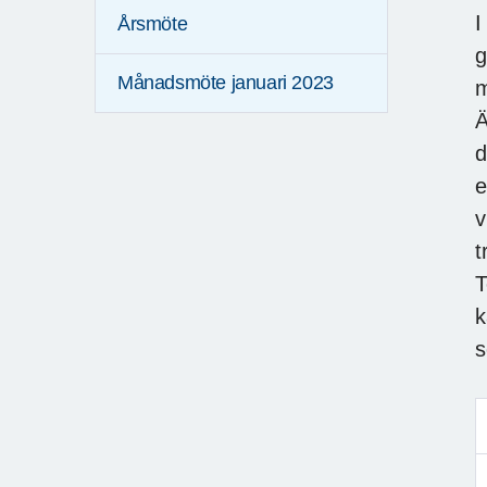
I
Årsmöte
g
Månadsmöte januari 2023
m
Ä
d
e
v
t
T
k
s