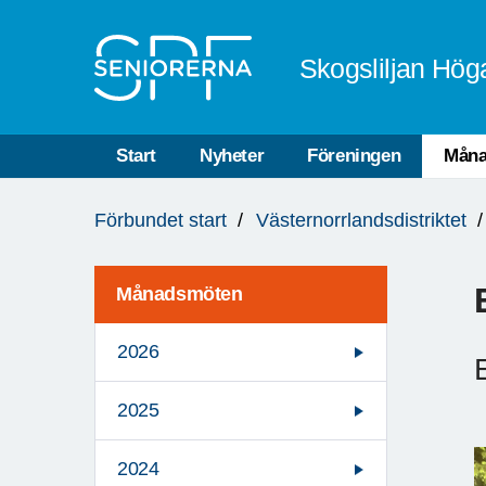
Till övergripande innehåll
Skogsliljan Hög
Start
Nyheter
Föreningen
Måna
Du
Förbundet start
Västernorrlandsdistriktet
är
här:
Månadsmöten
2026
2025
2024