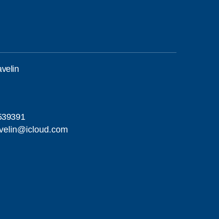
velin
539391
velin@icloud.com