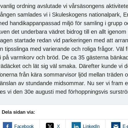
 vanlig ordning avslutade vi vårsäsongens aktivitet
ången samlades vi i Skuleskogens nationalpark, Entr
ed handikappanpassad miljö för samling i grupp oc
ven det underbara vädret bidrog till en allt igeno
agen startade redan vid parkeringen med att arran
n tipsslinga med varierande och roliga frågor. Vä
i på varmkorv och bröd. De ca 35 gästerna bänkad
rädäcket och lät sig väl smaka. Därefter kunde vi del
onerna från kära sommarvisor ljöd mellan träden 
änslan av stundande midsommar. Nu ser vi fram
es vi den 30e augusti med förhoppningsvis surstr
Dela sidan via:
Facebook
X
LinkedIn
E-