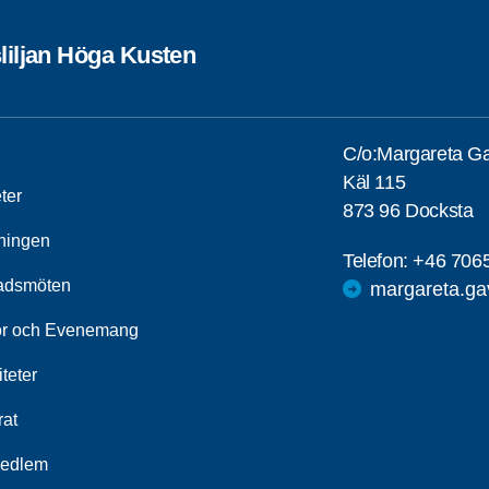
liljan Höga Kusten
C/o:Margareta Ga
Käl 115
ter
873 96 Docksta
ningen
Telefon:
+46 706
adsmöten
margareta.ga
r och Evenemang
iteter
rat
medlem