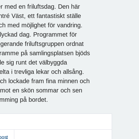
er med en friluftsdag. Den här
é Väst, ett fantastiskt ställe
h med möjlighet för vandring.
m lyckad dag. Programmet för
gerande friluftsgruppen ordnat
l framme på samlingsplatsen bjöds
e sig runt det välbyggda
ta i trevliga lekar och allsång.
och lockade fram fina minnen och
 emot en skön sommar och sen
ömming på bordet.
post