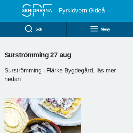
Till övergripande innehåll
Fyrklövern Gideå
Sök
Meny
Surströmming 27 aug
Surströmming i Flärke Bygdegård, läs mer
nedan