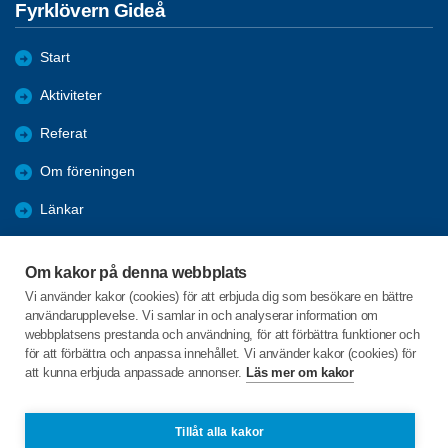
Fyrklövern Gideå
Start
Aktiviteter
Referat
Om föreningen
Länkar
Bli medlem
Om kakor på denna webbplats
Förmåner
Vi använder kakor (cookies) för att erbjuda dig som besökare en bättre
användarupplevelse. Vi samlar in och analyserar information om
Nyheter
webbplatsens prestanda och användning, för att förbättra funktioner och
för att förbättra och anpassa innehållet. Vi använder kakor (cookies) för
att kunna erbjuda anpassade annonser.
Läs mer om kakor
C/o:Göta Nilsson
Leding 325
897 90 Björna
Tillåt alla kakor