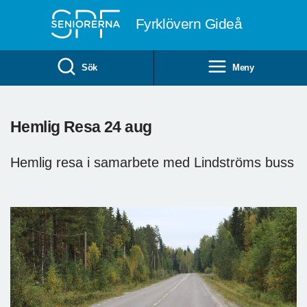
Till övergripande innehåll
Fyrklövern Gideå
Sök
Meny
Hemlig Resa 24 aug
Hemlig resa i samarbete med Lindströms buss