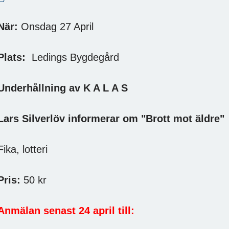
När:
Onsdag 27 April
lats:
Ledings Bygdegård
nderhållning av K A L A S
ars Silverlöv informerar om "Brott mot äldre"
ika, lotteri
ris:
50 kr
Anmälan senast 24 april till: