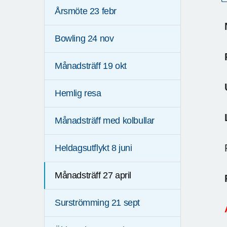
Årsmöte 23 febr
Bowling 24 nov
P
Månadsträff 19 okt
U
Hemlig resa
L
Månadsträff med kolbullar
F
Heldagsutflykt 8 juni
Månadsträff 27 april
P
Surströmming 21 sept