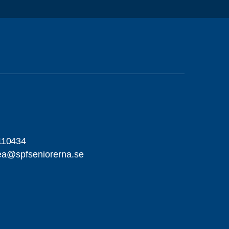
110434
dea@spfseniorerna.se