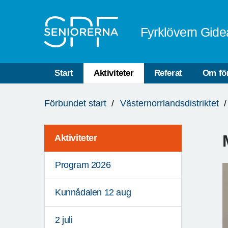
Till övergripande innehåll
Fyrklövern Gide
Start
Aktiviteter
Referat
Om fö
Du
Förbundet start
Västernorrlandsdistriktet
är
här:
Aktiviteter
Program 2026
Kunnådalen 12 aug
2 juli