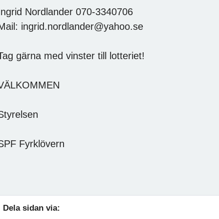
ngrid Nordlander 070-3340706
Mail: ingrid.nordlander@y
ag gärna med vinster till lotteriet!
VÄLKOMMEN
tyrelsen
PF Fyrklövern
Dela sidan via: