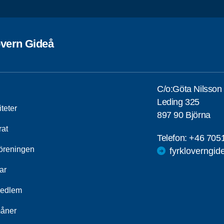
övern Gideå
C/o:Göta Nilsson
Leding 325
iteter
897 90 Björna
rat
Telefon:
+46 705
öreningen
fyrkloverngi
ar
medlem
åner