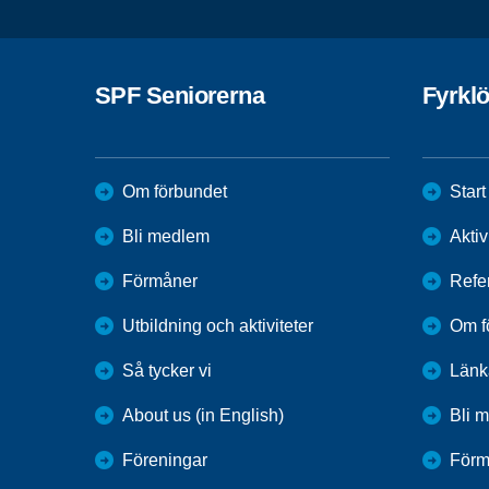
SPF Seniorerna
Fyrkl
Om förbundet
Start
Bli medlem
Aktiv
Förmåner
Refe
Utbildning och aktiviteter
Om f
Så tycker vi
Länk
About us (in English)
Bli 
Föreningar
Förm