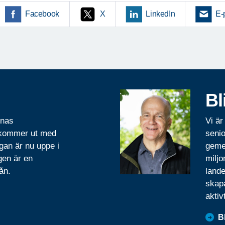
Facebook
X
LinkedIn
E-
Bl
rnas
Vi är
 kommer ut med
senio
gan är nu uppe i
geme
gen är en
miljo
ån.
lande
skapa
aktiv
B