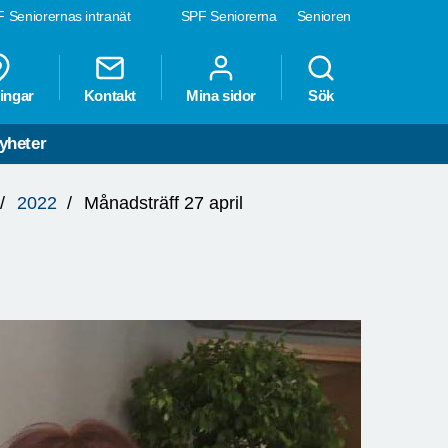
 Seniorernas intranät
SPF Seniorerna
Senioren
ingar
Kontakt
Mina sidor
Sök
yheter
2022
Månadsträff 27 april