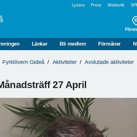
Lyssna
Press
Webbutik
SPF
å
Fören
reningen
Länkar
Bli medlem
Förmåner
N
Fyrklövern Gideå
Aktiviteter
Avslutade aktiviteter
Månadsträff 27 April