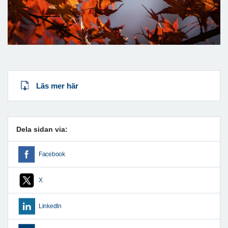
Läs mer här
Dela sidan via:
Facebook
X
LinkedIn