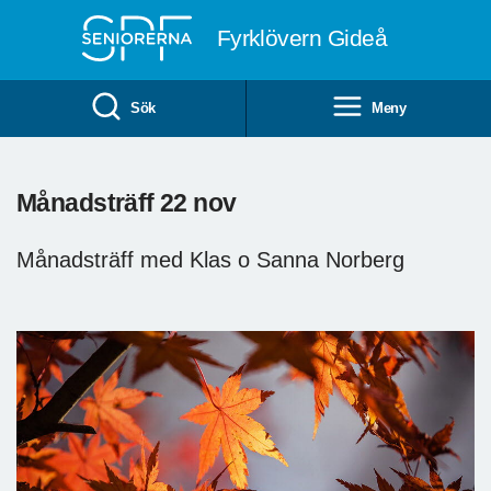
Till övergripande innehåll
Fyrklövern Gideå
Sök
Meny
Månadsträff 22 nov
Månadsträff med Klas o Sanna Norberg