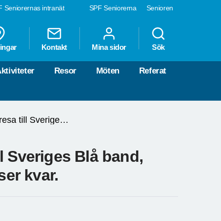
 Seniorernas intranät
SPF Seniorerna
Senioren
ingar
Kontakt
Mina sidor
Sök
ktiviteter
Resor
Möten
Referat
Följ med på sommarens resa till Sveriges Blå band, Göta kanal. Vi har mer än 8 platser kvar.
l Sveriges Blå band,
ser kvar.