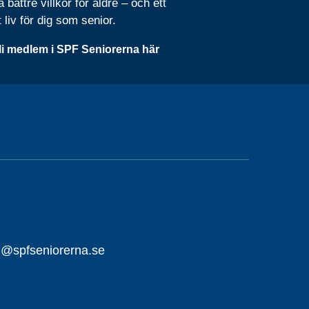
 bättre villkor för äldre – och ett
t liv för dig som senior.
li medlem i SPF Seniorerna här
ll@spfseniorerna.se