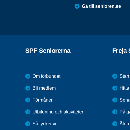
Gå till senioren.se
SPF Seniorerna
Freja 
Om förbundet
Start
Bli medlem
Hitt
Förmåner
Sena
Utbildning och aktiviteter
På g
Så tycker vi
Äldr