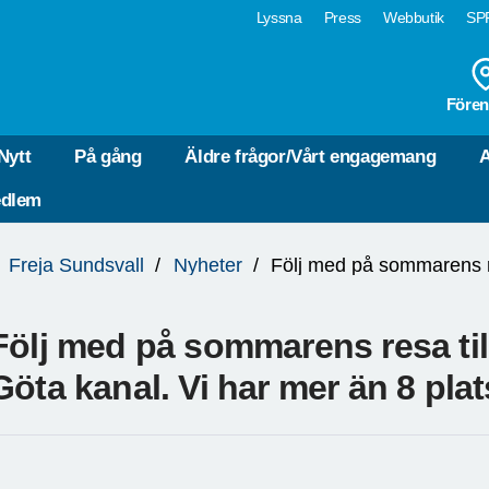
Lyssna
Press
Webbutik
SPF
Fören
Nytt
På gång
Äldre frågor/Vårt engagemang
A
edlem
Freja Sundsvall
Nyheter
Följ med på sommarens resa til
Göta kanal. Vi har mer än 8 plat