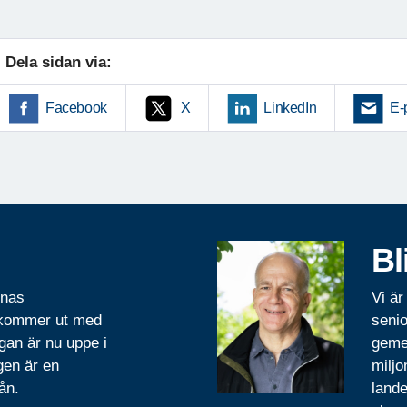
Dela sidan via:
Facebook
X
LinkedIn
E-
Bl
rnas
Vi är
 kommer ut med
senio
gan är nu uppe i
geme
gen är en
miljo
ån.
lande