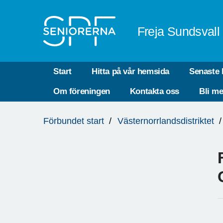
Till övergripande innehåll
Freja Sundsvall
Start
Hitta på vår hemsida
Senaste 
Om föreningen
Kontakta oss
Bli m
Du
Förbundet start
Västernorrlandsdistriktet
är
här: