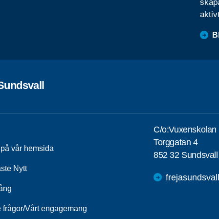
skapa
aktiv
B
Sundsvall
C/o:Vuxenskolan
Torggatan 4
a på vår hemsida
852 32 Sundsvall
ste Nytt
frejasundsva
ång
e frågor/Vårt engagemang