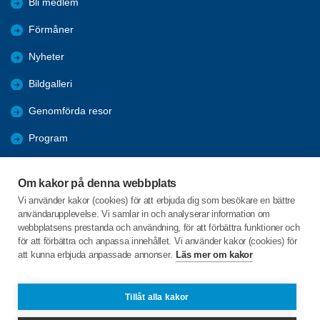
Bli medlem
Förmåner
Nyheter
Bildgalleri
Genomförda resor
Program
Nya Resor
Om kakor på denna webbplats
Årsmöten
Vi använder kakor (cookies) för att erbjuda dig som besökare en bättre
användarupplevelse. Vi samlar in och analyserar information om
Hänt i Sydporten
webbplatsens prestanda och användning, för att förbättra funktioner och
för att förbättra och anpassa innehållet. Vi använder kakor (cookies) för
att kunna erbjuda anpassade annonser.
Läs mer om kakor
C/o:Christer Fredriksson
Västanmarken 91
905 71 Hörnefors
Tillåt alla kakor