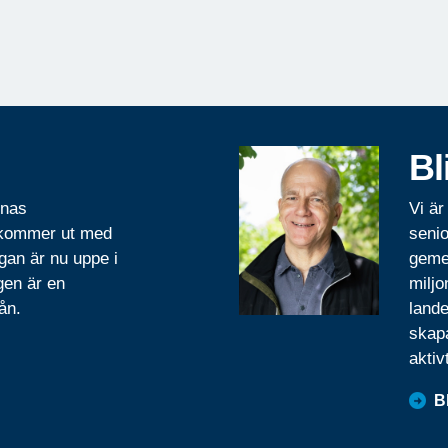
Bl
rnas
Vi är
 kommer ut med
senio
gan är nu uppe i
geme
gen är en
miljo
ån.
lande
skapa
aktiv
B