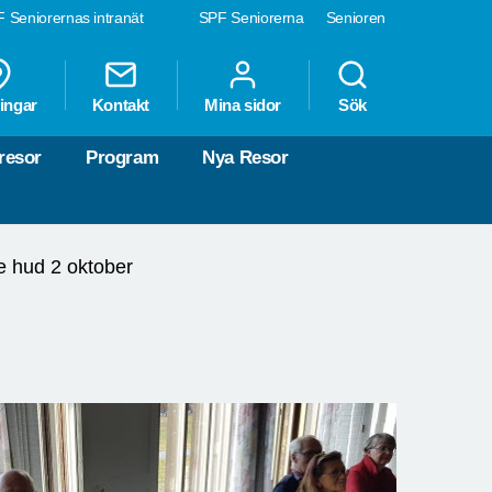
 Seniorernas intranät
SPF Seniorerna
Senioren
ingar
Kontakt
Mina sidor
Sök
resor
Program
Nya Resor
e hud 2 oktober