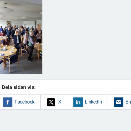
Dela sidan via:
Facebook
X
LinkedIn
E-