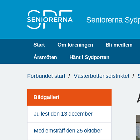
Till övergripande innehåll
Seniorerna Sydp
Start
Om föreningen
Bli medlem
Årsmöten
Hänt i Sydporten
Du
Förbundet start
Västerbottensdistriktet
är
här:
Bildgalleri
Julfest den 13 december
Medlemsträff den 25 oktober