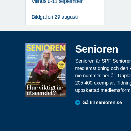
Villnus 6-11 september
Bildgalleri 29 augusti
Senioren
Senioren är SPF Seniore
medlemstidning och den
nio nummer per år. Uppla
205 400 exemplar. Tidnin
uppskattad medlemsförm
Gå till senioren.se