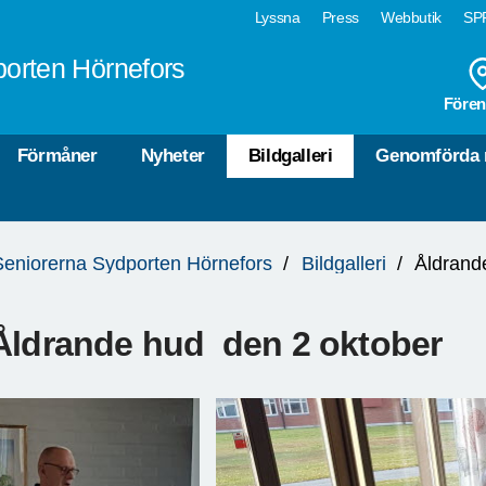
Lyssna
Press
Webbutik
SPF
orten Hörnefors
Fören
Förmåner
Nyheter
Bildgalleri
Genomförda 
Seniorerna Sydporten Hörnefors
Bildgalleri
Åldrand
Åldrande hud den 2 oktober