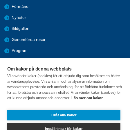
Förmåner
Nyheter
Bildgalleri
Genomförda resor
Program
Nya Resor
Om kakor på denna webbplats
Årsmöten
Vi använder kakor (cookies) för att erbjuda dig som besökare en bättre
användarupplevelse. Vi samlar in och analyserar information om
Hänt i Sydporten
webbplatsens prestanda och användning, för att förbättra funktioner och
för att förbättra och anpassa innehållet. Vi använder kakor (cookies) för
att kunna erbjuda anpassade annonser.
Läs mer om kakor
C/o:Christer Fredriksson
Västanmarken 91
905 71 Hörnefors
Tillåt alla kakor
Telefon:
+46 070-6623111
Inställningar för kakor